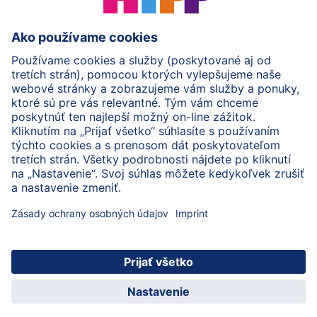
HiPP Mlieka
HiPP Príkrmy
HiPP Deti od 1 do 3 rokov
HiPP Starostlivosť
HiPP Tehotenstvo
Ochrana osobných údajov
Cookies a pravidlá používania webovej stránky
Imprint
O spoločnosti HiPP
Kontakt
Bezpečný prenos údajov šifrovaním
© 2026 HiPP
Zaregistrujte sa do BabyClubu