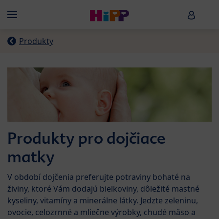
Skip to main content
HiPP B
Menü
Produkty
Produkty pro dojčiace
matky
V období dojčenia preferujte potraviny bohaté na
živiny, ktoré Vám dodajú bielkoviny, dôležité mastné
kyseliny, vitamíny a minerálne látky. Jedzte zeleninu,
ovocie, celozrnné a mliečne výrobky, chudé mäso a