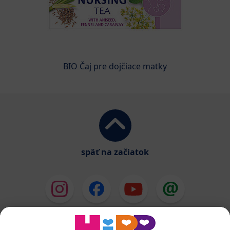
BIO Čaj pre dojčiace matky
späť na začiatok