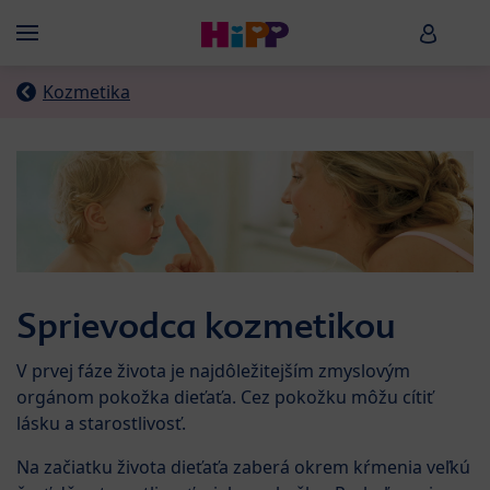
Skip to main content
HiPP B
Menü
Kozmetika
Sprievodca kozmetikou
V prvej fáze života je najdôležitejším zmyslovým
orgánom pokožka dieťaťa. Cez pokožku môžu cítiť
lásku a starostlivosť.
Na začiatku života dieťaťa zaberá okrem kŕmenia veľkú