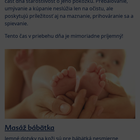
časť dňa starostlivosť o jeho pokožku. Prebaľovanie,
umývanie a kúpanie neslúžia len na očistu, ale
poskytujú príležitosť aj na maznanie, prihováranie sa a
spievanie.
Tento čas v priebehu dňa je mimoriadne príjemný!
Masáž bábätka
Jemné dotyky na koži sú pre bábätká nesmierne