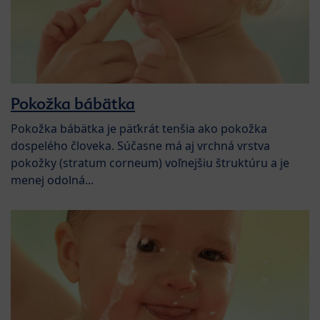
Pokožka bábätka
Pokožka bábätka je päťkrát tenšia ako pokožka
dospelého človeka. Súčasne má aj vrchná vrstva
pokožky (stratum corneum) voľnejšiu štruktúru a je
menej odolná...