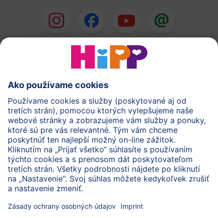
HiPP Mlieka
HiPP Príkrmy
HiPP Deti od 1 do 3 rokov
HiPP Starostlivosť
HiPP Tehotenstvo
Ochrana osobných údajov
Cookies a pravidlá používania webovej stránky
Imprint
O spoločnosti HiPP
Kontakt
Bezpečný prenos údajov šifrovaním