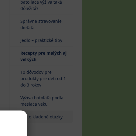
batoliaca výživa taká
dôležitá?
Správne stravovanie
dieťaťa
Jedlo – praktické tipy
Recepty pre malých aj
veľkých
10 dôvodov pre
produkty pre deti od 1
do 3 rokov
Výživa batoľaťa podľa
mesiaca veku
Často kladené otázky