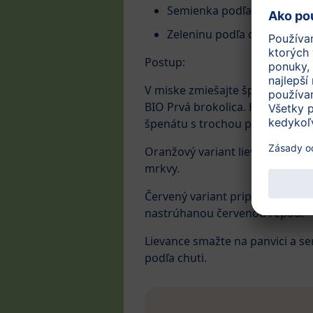
Semienka podľa chuti
Zeleninu podľa chuti
Postup:
V miske zmiešajte špaldovú múku
BIO Prvá brokolica. Hneď ako b
špenátu s trochou petržlenovej 
Oranžový variant lievancov získ
mrkvy.
Červený variant pripravíte zmi
nastrúhanou červenou repou.
Lievance smažte na panvici a s
podľa chuti.