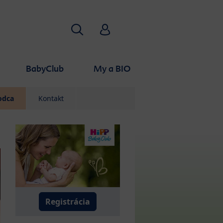
Hľadať
HiPP Babyclub
BabyClub
My a BIO
odca
Kontakt
Registrácia