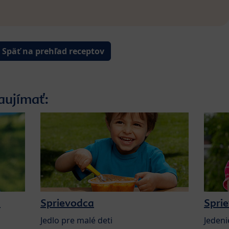
Späť na prehľad receptov
aujímať:
a
Sprievodca
Spri
Jedlo pre malé deti
Jedeni