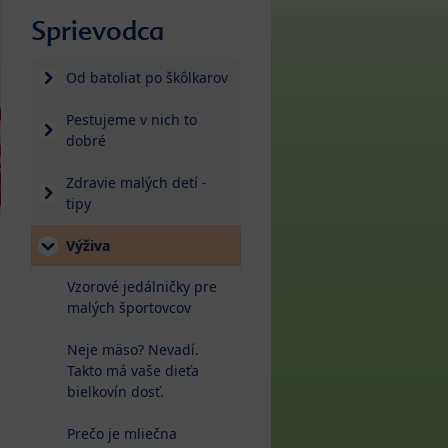
Sprievodca
Od batoliat po škôlkarov
Pestujeme v nich to
dobré
Zdravie malých detí -
tipy
Výživa
Vzorové jedálničky pre
malých športovcov
Neje mäso? Nevadí.
Takto má vaše dieťa
bielkovín dosť.
Prečo je mliečna