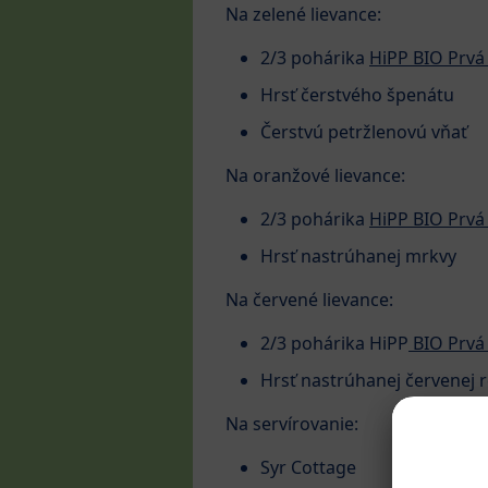
Na zelené lievance:
2/3 pohárika
HiPP BIO Prvá
Hrsť čerstvého špenátu
Čerstvú petržlenovú vňať
Na oranžové lievance:
2/3 pohárika
HiPP BIO Prvá 
Hrsť nastrúhanej mrkvy
Na červené lievance:
2/3 pohárika HiPP
BIO Prvá
Hrsť nastrúhanej červenej 
Na servírovanie:
Syr Cottage