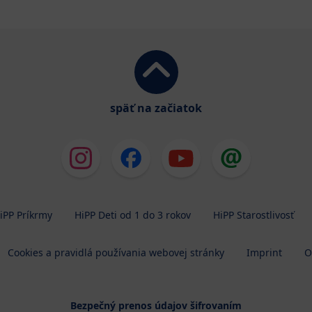
späť na začiatok
iPP Príkrmy
HiPP Deti od 1 do 3 rokov
HiPP Starostlivosť
Cookies a pravidlá používania webovej stránky
Imprint
O
Bezpečný prenos údajov šifrovaním