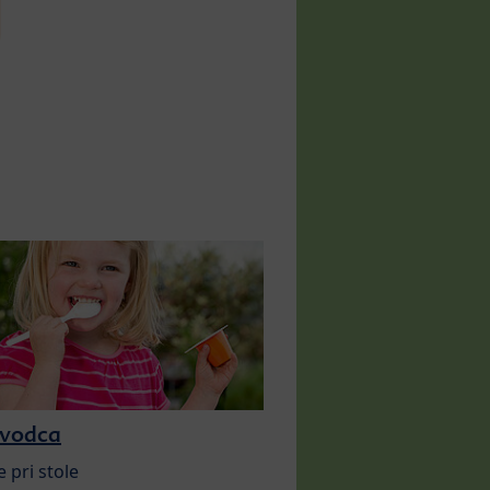
evodca
e pri stole