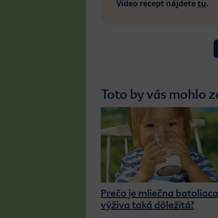
Video recept nájdete
tu
.
Toto by vás mohlo z
Prečo je mliečna batoliac
výživa taká dôležitá?