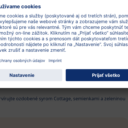
, mlieko, vajce, prášok do pečiva, štipku soli a pyré HiPP
ude cesto hladké a bez hrudiek, pridajte hrsť nasekaného
vňate.
ate použitím pohárika HiPP BIO Prvá tekvica a nastrúhanej
ešaním cesta na lievance s pohárikom HiPP BIO Prva mrkva a
ervírujte ozdobené syrom Cottage, semienkami a zeleninou