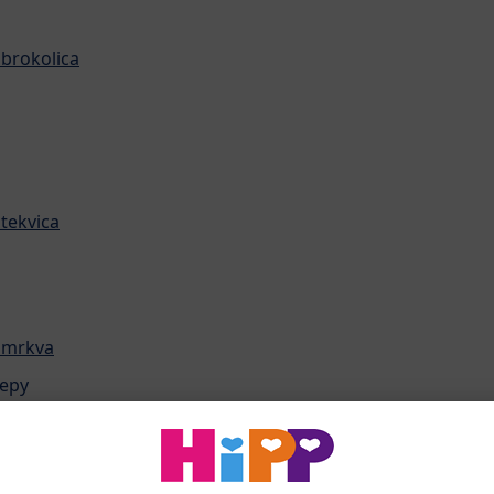
 brokolica
tekvica
 mrkva
repy