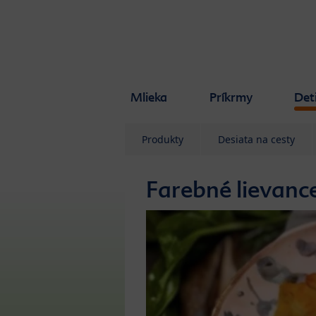
Skip to main content
Mlieka
Príkrmy
Det
Produkty
Desiata na cesty
Farebné lievanc