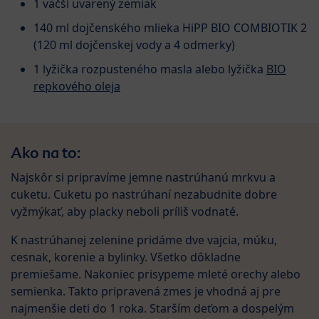
1 väčší uvarený zemiak
140 ml dojčenského mlieka
HiPP BIO COMBIOTIK 2
(120 ml dojčenskej vody a 4 odmerky)
1 lyžička rozpusteného masla alebo lyžička
BIO
repkového oleja
Ako na to:
Najskôr si pripravíme jemne nastrúhanú mrkvu a
cuketu. Cuketu po nastrúhaní nezabudnite dobre
vyžmýkať, aby placky neboli príliš vodnaté.
K nastrúhanej zelenine pridáme dve vajcia, múku,
cesnak, korenie a bylinky. Všetko dôkladne
premiešame. Nakoniec prisypeme mleté orechy alebo
semienka. Takto pripravená zmes je vhodná aj pre
najmenšie deti do 1 roka. Starším deťom a dospelým