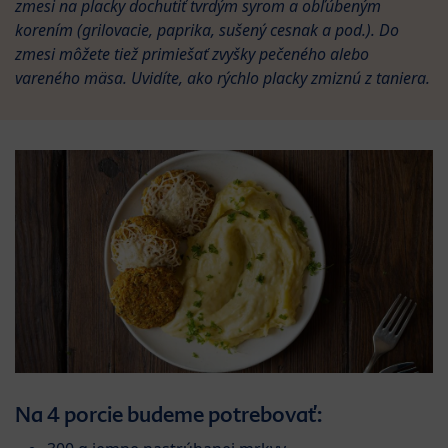
zmesi na placky dochutiť tvrdým syrom a obľúbeným
korením (grilovacie, paprika, sušený cesnak a pod.). Do
zmesi môžete tiež primiešať zvyšky pečeného alebo
vareného mäsa. Uvidíte, ako rýchlo placky zmiznú z taniera.
Na 4 porcie budeme potrebovať: