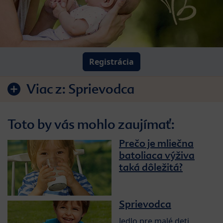
Registrácia
Viac z:
Sprievodca
Toto by vás mohlo zaujímať:
Prečo je mliečna
batoliaca výživa
taká dôležitá?
Sprievodca
Jedlo pre malé deti