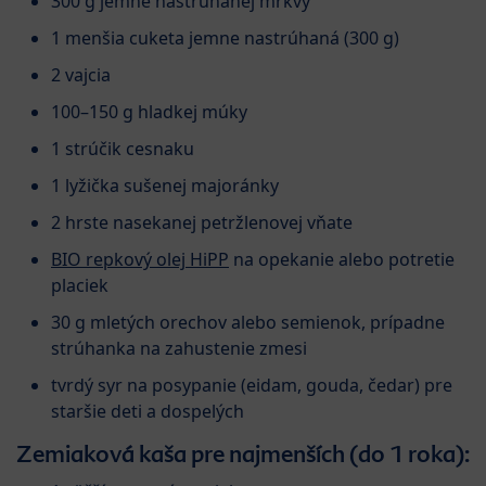
300 g jemne nastrúhanej mrkvy
1 menšia cuketa jemne nastrúhaná (300 g)
2 vajcia
100–150 g hladkej múky
1 strúčik cesnaku
1 lyžička sušenej majoránky
2 hrste nasekanej petržlenovej vňate
BIO repkový olej HiPP
na opekanie alebo potretie
placiek
30 g mletých orechov alebo semienok, prípadne
strúhanka na zahustenie zmesi
tvrdý syr na posypanie (eidam, gouda, čedar) pre
staršie deti a dospelých
Zemiaková kaša pre najmenších (do 1 roka):