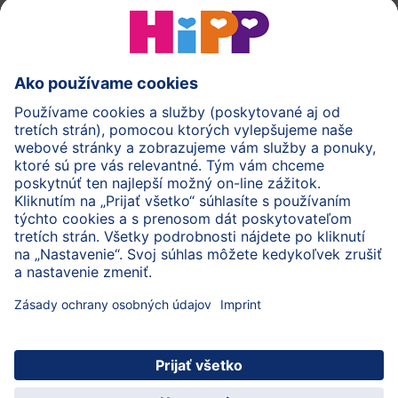
HiPP Mlieka
HiPP Príkrmy
HiPP Deti od 1 do 3 rokov
HiPP Starostlivosť
HiPP Tehotenstvo
Ochrana osobných údajov
Cookies a pravidlá používania webovej stránky
Imprint
O spoločnosti HiPP
Kontakt
Bezpečný prenos údajov šifrovaním