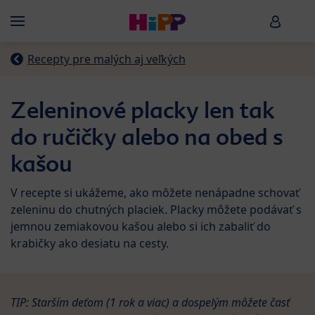
Skip to main content
HiPP B
Menü
Recepty pre malých aj veľkých
Zeleninové placky len tak
do ručičky alebo na obed s
kašou
V recepte si ukážeme, ako môžete nenápadne schovať
zeleninu do chutných placiek. Placky môžete podávať s
jemnou zemiakovou kašou alebo si ich zabaliť do
krabičky ako desiatu na cesty.
TIP: Starším deťom (1 rok a viac) a dospelým môžete časť