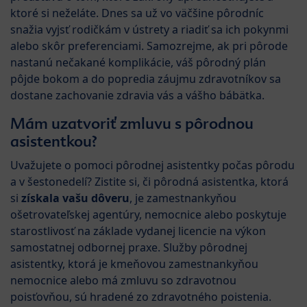
ktoré si neželáte. Dnes sa už vo väčšine pôrodníc
snažia vyjsť rodičkám v ústrety a riadiť sa ich pokynmi
alebo skôr preferenciami. Samozrejme, ak pri pôrode
nastanú nečakané komplikácie, váš pôrodný plán
pôjde bokom a do popredia záujmu zdravotníkov sa
dostane zachovanie zdravia vás a vášho bábätka.
Mám uzatvoriť zmluvu s pôrodnou
asistentkou?
Uvažujete o pomoci pôrodnej asistentky počas pôrodu
a v šestonedelí? Zistite si, či pôrodná asistentka, ktorá
si
získala vašu dôveru
, je zamestnankyňou
ošetrovateľskej agentúry, nemocnice alebo poskytuje
starostlivosť na základe vydanej licencie na výkon
samostatnej odbornej praxe. Služby pôrodnej
asistentky, ktorá je kmeňovou zamestnankyňou
nemocnice alebo má zmluvu so zdravotnou
poisťovňou, sú hradené zo zdravotného poistenia.