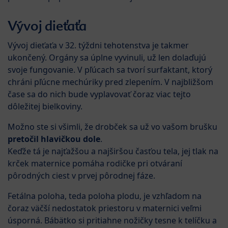
Vývoj dieťaťa
Vývoj dieťaťa v 32. týždni tehotenstva je takmer
ukončený. Orgány sa úplne vyvinuli, už len dolaďujú
svoje fungovanie. V pľúcach sa tvorí surfaktant, ktorý
chráni pľúcne mechúriky pred zlepením. V najbližšom
čase sa do nich bude vyplavovať čoraz viac tejto
dôležitej bielkoviny.
Možno ste si všimli, že drobček sa už vo vašom brušku
pretočil hlavičkou dole
.
Keďže tá je najťažšou a najširšou časťou tela, jej tlak na
krček maternice pomáha rodičke pri otváraní
pôrodných ciest v prvej pôrodnej fáze.
Fetálna poloha, teda poloha plodu, je vzhľadom na
čoraz väčší nedostatok priestoru v maternici veľmi
úsporná. Bábätko si pritiahne nožičky tesne k telíčku a