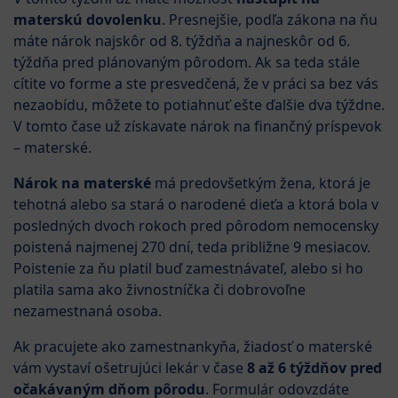
materskú dovolenku
. Presnejšie, podľa zákona na ňu
máte nárok najskôr od 8. týždňa a najneskôr od 6.
týždňa pred plánovaným pôrodom. Ak sa teda stále
cítite vo forme a ste presvedčená, že v práci sa bez vás
nezaobídu, môžete to potiahnuť ešte ďalšie dva týždne.
V tomto čase už získavate nárok na finančný príspevok
– materské.
Nárok na materské
má predovšetkým žena, ktorá je
tehotná alebo sa stará o narodené dieťa a ktorá bola v
posledných dvoch rokoch pred pôrodom nemocensky
poistená najmenej 270 dní, teda približne 9 mesiacov.
Poistenie za ňu platil buď zamestnávateľ, alebo si ho
platila sama ako živnostníčka či dobrovoľne
nezamestnaná osoba.
Ak pracujete ako zamestnankyňa, žiadosť o materské
vám vystaví ošetrujúci lekár v čase
8 až 6 týždňov pred
očakávaným dňom pôrodu
. Formulár odovzdáte