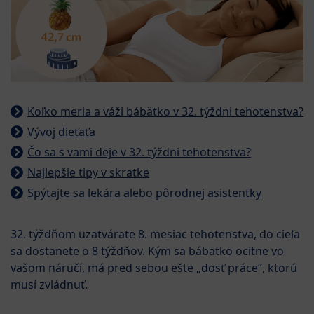
Koľko meria a váži bábätko v 32. týždni tehotenstva?
Vývoj dieťaťa
Čo sa s vami deje v 32. týždni tehotenstva?
Najlepšie tipy v skratke
Spýtajte sa lekára alebo pôrodnej asistentky
32. týždňom uzatvárate 8. mesiac tehotenstva, do cieľa
sa dostanete o 8 týždňov. Kým sa bábätko ocitne vo
vašom náručí, má pred sebou ešte „dosť práce“, ktorú
musí zvládnuť.