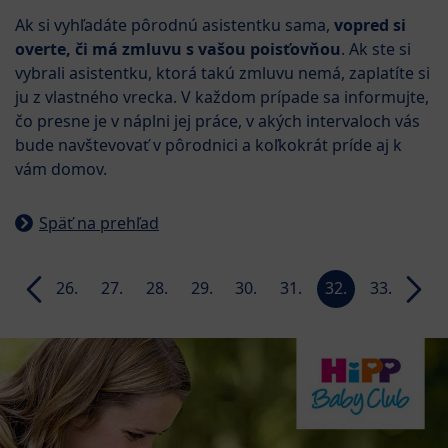
Ak si vyhľadáte pôrodnú asistentku sama,
vopred si
overte, či má zmluvu s vašou poisťovňou
. Ak ste si
vybrali asistentku, ktorá takú zmluvu nemá, zaplatíte si
ju z vlastného vrecka. V každom prípade sa informujte,
čo presne je v náplni jej práce, v akých intervaloch vás
bude navštevovať v pôrodnici a koľkokrát príde aj k
vám domov.
Späť na prehľad
25.
26.
27.
28.
29.
30.
31.
32.
33.
34.
week
week
week
week
week
week
week
week
week
week