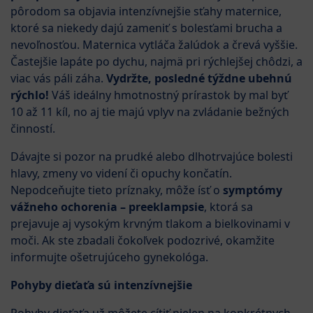
pôrodom sa objavia intenzívnejšie sťahy maternice,
ktoré sa niekedy dajú zameniť s bolesťami brucha a
nevoľnosťou. Maternica vytláča žalúdok a črevá vyššie.
Častejšie lapáte po dychu, najmä pri rýchlejšej chôdzi, a
viac vás páli záha.
Vydržte, posledné týždne ubehnú
rýchlo!
Váš ideálny hmotnostný prírastok by mal byť
10 až 11 kíl, no aj tie majú vplyv na zvládanie bežných
činností.
Dávajte si pozor na prudké alebo dlhotrvajúce bolesti
hlavy, zmeny vo videní či opuchy končatín.
Nepodceňujte tieto príznaky, môže ísť o
symptómy
vážneho ochorenia – preeklampsie
, ktorá sa
prejavuje aj vysokým krvným tlakom a bielkovinami v
moči. Ak ste zbadali čokoľvek podozrivé, okamžite
informujte ošetrujúceho gynekológa.
Pohyby dieťaťa sú intenzívnejšie