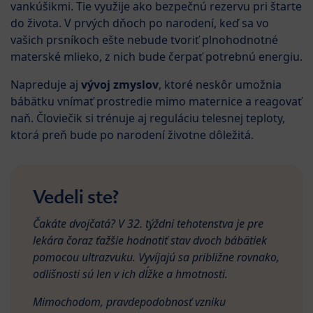
vankúšikmi. Tie využije ako bezpečnú rezervu pri štarte
do života. V prvých dňoch po narodení, keď sa vo
vašich prsníkoch ešte nebude tvoriť plnohodnotné
materské mlieko, z nich bude čerpať potrebnú energiu.
Napreduje aj
vývoj zmyslov
, ktoré neskôr umožnia
bábätku vnímať prostredie mimo maternice a reagovať
naň. Človiečik si trénuje aj reguláciu telesnej teploty,
ktorá preň bude po narodení životne dôležitá.
Vedeli ste?
Čakáte dvojčatá? V 32. týždni tehotenstva je pre
lekára čoraz ťažšie hodnotiť stav dvoch bábätiek
pomocou ultrazvuku. Vyvíjajú sa približne rovnako,
odlišnosti sú len v ich dĺžke a hmotnosti.
Mimochodom, pravdepodobnosť vzniku