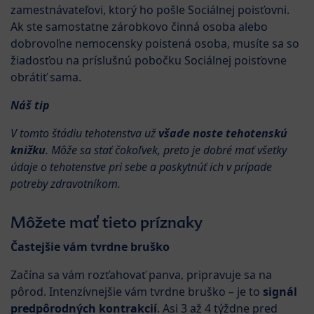
zamestnávateľovi, ktorý ho pošle Sociálnej poisťovni.
Ak ste samostatne zárobkovo činná osoba alebo
dobrovoľne nemocensky poistená osoba, musíte sa so
žiadosťou na príslušnú pobočku Sociálnej poisťovne
obrátiť sama.
Náš tip
V tomto štádiu tehotenstva už
všade noste tehotenskú
knižku
. Môže sa stať čokoľvek, preto je dobré mať všetky
údaje o tehotenstve pri sebe a poskytnúť ich v prípade
potreby zdravotníkom.
Môžete mať tieto príznaky
Častejšie vám tvrdne bruško
Začína sa vám rozťahovať panva, pripravuje sa na
pôrod. Intenzívnejšie vám tvrdne bruško – je to
signál
predpôrodných kontrakcií
. Asi 3 až 4 týždne pred