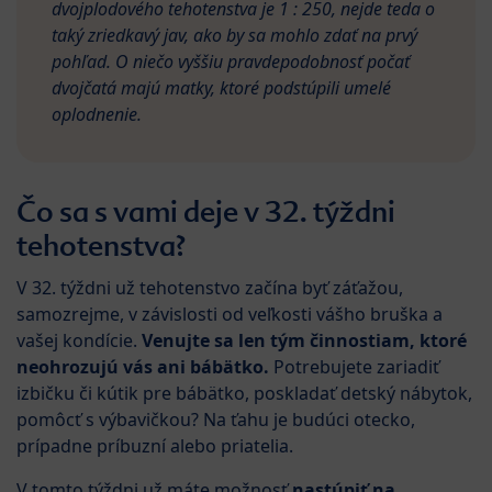
dvojplodového tehotenstva je 1 : 250, nejde teda o
taký zriedkavý jav, ako by sa mohlo zdať na prvý
pohľad. O niečo vyššiu pravdepodobnosť počať
dvojčatá majú matky, ktoré podstúpili umelé
oplodnenie.
Čo sa s vami deje v 32. týždni
tehotenstva?
V 32. týždni už tehotenstvo začína byť záťažou,
samozrejme, v závislosti od veľkosti vášho bruška a
vašej kondície.
Venujte sa len tým činnostiam, ktoré
neohrozujú vás ani bábätko.
Potrebujete zariadiť
izbičku či kútik pre bábätko, poskladať detský nábytok,
pomôcť s výbavičkou? Na ťahu je budúci otecko,
prípadne príbuzní alebo priatelia.
V tomto týždni už máte možnosť
nastúpiť na