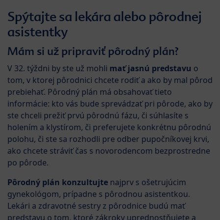
Spýtajte sa lekára alebo pôrodnej
asistentky
Mám si už pripraviť pôrodný plán?
V 32. týždni by ste už mohli
mať jasnú predstavu
o
tom, v ktorej pôrodnici chcete rodiť a ako by mal pôrod
prebiehať. Pôrodný plán má obsahovať tieto
informácie: kto vás bude sprevádzať pri pôrode, ako by
ste chceli prežiť prvú pôrodnú fázu, či súhlasíte s
holením a klystírom, či preferujete konkrétnu pôrodnú
polohu, či ste sa rozhodli pre odber pupočníkovej krvi,
ako chcete stráviť čas s novorodencom bezprostredne
po pôrode.
Pôrodný plán konzultujte
najprv s ošetrujúcim
gynekológom, prípadne s pôrodnou asistentkou.
Lekári a zdravotné sestry z pôrodnice budú mať
predstavu o tom, ktoré zákroky uprednostňujete a