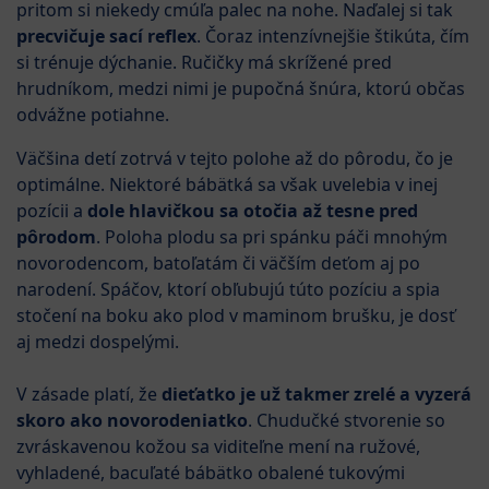
pritom si niekedy cmúľa palec na nohe. Naďalej si tak
precvičuje sací reflex
. Čoraz intenzívnejšie štikúta, čím
si trénuje dýchanie. Ručičky má skrížené pred
hrudníkom, medzi nimi je pupočná šnúra, ktorú občas
odvážne potiahne.
Väčšina detí zotrvá v tejto polohe až do pôrodu, čo je
optimálne. Niektoré bábätká sa však uvelebia v inej
pozícii a
dole hlavičkou sa otočia až tesne pred
pôrodom
. Poloha plodu sa pri spánku páči mnohým
novorodencom, batoľatám či väčším deťom aj po
narodení. Spáčov, ktorí obľubujú túto pozíciu a spia
stočení na boku ako plod v maminom brušku, je dosť
aj medzi dospelými.
V zásade platí, že
dieťatko je už takmer zrelé a vyzerá
skoro ako novorodeniatko
. Chudučké stvorenie so
zvráskavenou kožou sa viditeľne mení na ružové,
vyhladené, bacuľaté bábätko obalené tukovými