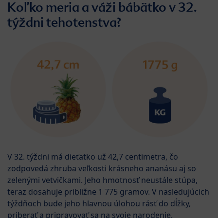
Koľko meria a váži bábätko v 32.
týždni tehotenstva?
V 32. týždni má dieťatko už 42,7 centimetra, čo
zodpovedá zhruba veľkosti krásneho ananásu aj so
zelenými vetvičkami. Jeho hmotnosť neustále stúpa,
teraz dosahuje približne 1 775 gramov. V nasledujúcich
týždňoch bude jeho hlavnou úlohou rásť do dĺžky,
priberať a pripravovať sa na svoje narodenie.