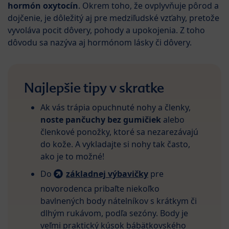
hormón oxytocín
. Okrem toho, že ovplyvňuje pôrod a
dojčenie, je dôležitý aj pre medziľudské vzťahy, pretože
vyvoláva pocit dôvery, pohody a upokojenia. Z toho
dôvodu sa nazýva aj hormónom lásky či dôvery.
Najlepšie tipy v skratke
Ak vás trápia opuchnuté nohy a členky,
noste pančuchy bez gumičiek
alebo
členkové ponožky, ktoré sa nezarezávajú
do kože. A vykladajte si nohy tak často,
ako je to možné!
Do
základnej výbavičky
pre
novorodenca pribaľte niekoľko
bavlnených body nátelníkov s krátkym či
dlhým rukávom, podľa sezóny. Body je
veľmi praktický kúsok bábätkovského