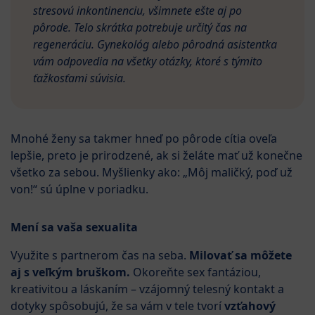
stresovú inkontinenciu, všimnete ešte aj po
pôrode. Telo skrátka potrebuje určitý čas na
regeneráciu. Gynekológ alebo pôrodná asistentka
vám odpovedia na všetky otázky, ktoré s týmito
ťažkosťami súvisia.
Mnohé ženy sa takmer hneď po pôrode cítia oveľa
lepšie, preto je prirodzené, ak si želáte mať už konečne
všetko za sebou. Myšlienky ako: „Môj maličký, poď už
von!“ sú úplne v poriadku.
Mení sa vaša sexualita
Využite s partnerom čas na seba.
Milovať sa môžete
aj s veľkým bruškom.
Okoreňte sex fantáziou,
kreativitou a láskaním – vzájomný telesný kontakt a
dotyky spôsobujú, že sa vám v tele tvorí
vzťahový