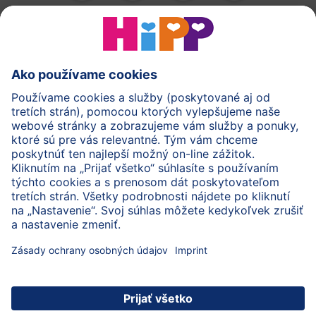
HiPP Mlieka
HiPP Príkrmy
HiPP Deti od 1 do 3 rokov
HiPP Starostlivosť
HiPP Tehotenstvo
Ochrana osobných údajov
Cookies a pravidlá používania webovej stránky
Imprint
O spoločnosti HiPP
Kontakt
Bezpečný prenos údajov šifrovaním