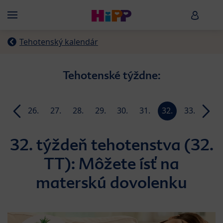
Skip to main content
HiPP B
Menü
Tehotenský kalendár
Tehotenské týždne:
25.
26.
27.
28.
29.
30.
31.
32.
33.
34.
week
week
week
week
week
week
week
week
week
week
32. týždeň tehotenstva (32.
TT): Môžete ísť na
materskú dovolenku