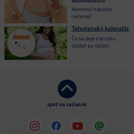
Neohrozí bábätko
cvičenie?
Tehotenský kalendár
Čo sa deje v brušku
týždeň po týždni
späť na začiatok