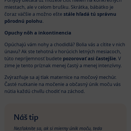
Pohyby dieťaťa už môžete cítiť nielen na konkrétnych
miestach, ale v celom brušku. Skrátka, bábätko je
čoraz väčšie a možno ešte
stále hľadá tú správnu
pôrodnú polohu
.
Opuchy nôh a inkontinencia
Opúchajú vám nohy a chodidlá? Bolia vás a cítite v nich
únavu? Ak ste tehotná v horúcich letných mesiacoch,
túto nepríjemnosť budete
pozorovať asi častejšie
. V
zime je tento príznak menej častý a menej intenzívny.
Zvýrazňuje sa aj tlak maternice na močový mechúr.
Časté nutkanie na močenie a občasný únik moču vás
nútia každú chvíľu chodiť na záchod.
Náš tip
Nezľaknite sa, ak si mierny únik moču, teda