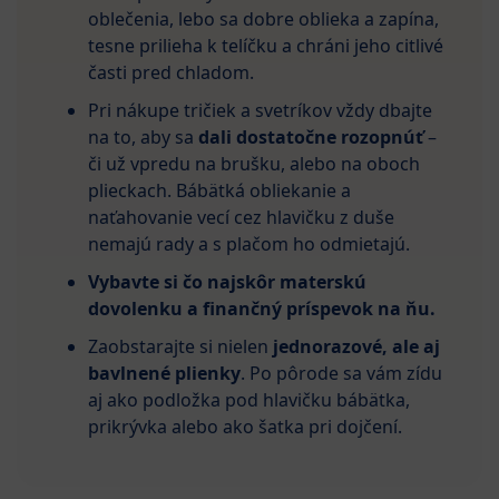
oblečenia, lebo sa dobre oblieka a zapína,
tesne prilieha k telíčku a chráni jeho citlivé
časti pred chladom.
Pri nákupe tričiek a svetríkov vždy dbajte
na to, aby sa
dali dostatočne rozopnúť
–
či už vpredu na brušku, alebo na oboch
plieckach. Bábätká obliekanie a
naťahovanie vecí cez hlavičku z duše
nemajú rady a s plačom ho odmietajú.
Vybavte si čo najskôr materskú
dovolenku a finančný príspevok na ňu.
Zaobstarajte si nielen
jednorazové, ale aj
bavlnené plienky
. Po pôrode sa vám zídu
aj ako podložka pod hlavičku bábätka,
prikrývka alebo ako šatka pri dojčení.