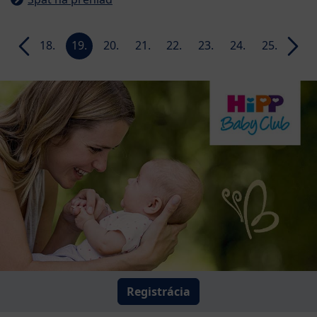
17.
18.
19.
20.
21.
22.
23.
24.
25.
26.
week
week
week
week
week
week
week
week
week
week
Registrácia