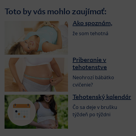
Toto by vás mohlo zaujímať:
Ako spoznám,
že som tehotná
Priberanie v
tehotenstve
Neohrozí bábätko
cvičenie?
Tehotenský kalendár
Čo sa deje v brušku
týždeň po týždni