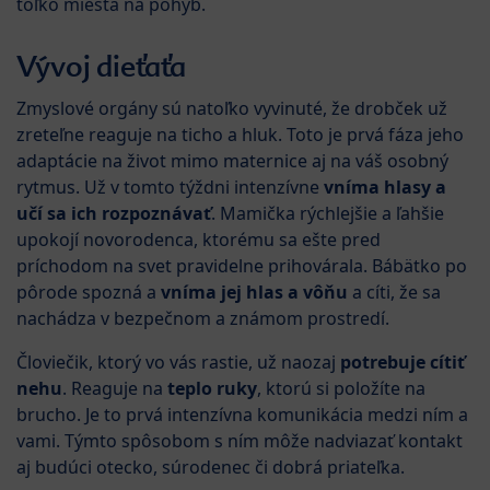
toľko miesta na pohyb.
Vývoj dieťaťa
Zmyslové orgány sú natoľko vyvinuté, že drobček už
zreteľne reaguje na ticho a hluk. Toto je prvá fáza jeho
adaptácie na život mimo maternice aj na váš osobný
rytmus. Už v tomto týždni intenzívne
vníma hlasy a
učí sa ich rozpoznávať
. Mamička rýchlejšie a ľahšie
upokojí novorodenca, ktorému sa ešte pred
príchodom na svet pravidelne prihovárala. Bábätko po
pôrode spozná a
vníma jej hlas a vôňu
a cíti, že sa
nachádza v bezpečnom a známom prostredí.
Človiečik, ktorý vo vás rastie, už naozaj
potrebuje cítiť
nehu
. Reaguje na
teplo ruky
, ktorú si položíte na
brucho. Je to prvá intenzívna komunikácia medzi ním a
vami. Týmto spôsobom s ním môže nadviazať kontakt
aj budúci otecko, súrodenec či dobrá priateľka.