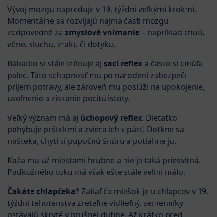
Vývoj mozgu napreduje v 19. týždni veľkými krokmi.
Momentálne sa rozvíjajú najmä časti mozgu
zodpovedné za
zmyslové vnímanie
– napríklad chuti,
vône, sluchu, zraku či dotyku.
Bábätko si stále trénuje aj
sací reflex
a často si cmúľa
palec. Táto schopnosť mu po narodení zabezpečí
príjem potravy, ale zároveň mu poslúži na upokojenie,
uvoľnenie a získanie pocitu istoty.
Veľký význam má aj
úchopový reflex
. Dieťatko
pohybuje prštekmi a zviera ich v päsť. Dotkne sa
nošteka, chytí si pupočnú šnúru a potiahne ju.
Koža mu už miestami hrubne a nie je taká priesvitná.
Podkožného tuku má však ešte stále veľmi málo.
Čakáte chlapčeka?
Zatiaľ čo miešok je u chlapcov v 19.
týždni tehotenstva zreteľne viditeľný, semenníky
ostávajú skryté v brušnej dutine. Až krátko pred