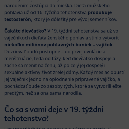
narodením zostúpia do mieška. Dieťa mužského
pohlavia už od 16. týždňa tehotenstva
produkuje
testosterón
, ktorý je dôležitý pre vývoj semenníkov.
Čakáte dievčatko?
V 19. týždni tehotenstva sa už vo
vaječníkoch dieťaťa ženského pohlavia stihlo vytvoriť
niekoľko miliónov pohlavných buniek – vajíčok
.
Dozrievať budú postupne – od prvej ovulácie a
menštruácie, teda od fázy, keď dievčatko dospeje a
začne sa meniť na ženu, až po celý jej dospelý i
sexuálne aktívny život zrelej dámy. Každý mesiac opustí
jej vaječník jedno na oplodnenie pripravené vajíčko, a
pochádzať bude zo zásoby tých, ktoré sa vytvorili ešte
predtým, než sa ona sama narodila.
Čo sa s vami deje v 19. týždni
tehotenstva?