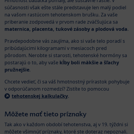
Hmotnosť bábätka pomaly, ale sústavne rastie. V
súčasnosti však ešte stále predstavuje len malý podiel
na vašom rastúcom tehotenskom brušku. Za vaše
priberanie zodpovedá v prvom rade zväčšujúca sa
maternica, placenta, tukové zásoby a plodová voda
.
Pravdepodobne vás zaujíma, ako si vaše telo poradí s
pribúdajúcimi kilogramami v mesiacoch pred
pôrodom. Nerobte si starosti, tehotenské hormóny sa
postarajú o to, aby vaše
kĺby boli mäkšie a šľachy
pružnejšie
.
Chcete vedieť, či sa váš hmotnostný prírastok pohybuje
v odporúčanom rozmedzí? Zistíte to pomocou
tehotenskej kalkulačky
.
Môžete mať tieto príznaky
Tak ako v každom období tehotenstva, aj v 19. týždni si
môžete všimnúť príznaky, ktoré ste doteraz nepoznali.