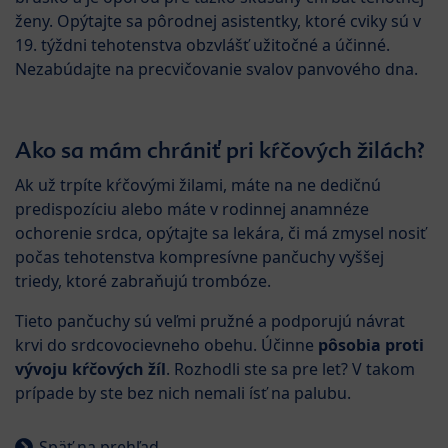
ženy. Opýtajte sa pôrodnej asistentky, ktoré cviky sú v
19. týždni tehotenstva obzvlášť užitočné a účinné.
Nezabúdajte na precvičovanie svalov panvového dna.
Ako sa mám chrániť pri kŕčových žilách?
Ak už trpíte kŕčovými žilami, máte na ne dedičnú
predispozíciu alebo máte v rodinnej anamnéze
ochorenie srdca, opýtajte sa lekára, či má zmysel nosiť
počas tehotenstva kompresívne pančuchy vyššej
triedy, ktoré zabraňujú trombóze.
Tieto pančuchy sú veľmi pružné a podporujú návrat
krvi do srdcovocievneho obehu. Účinne
pôsobia proti
vývoju kŕčových žíl
. Rozhodli ste sa pre let? V takom
prípade by ste bez nich nemali ísť na palubu.
Späť na prehľad