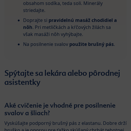
obsahom sodíka, teda soli. Minerály
striedajte.
Doprajte si
pravidelnú masáž chodidiel a
nôh
. Pri metličkách a kŕčových žilách sa
však masáži nôh vyhýbajte.
Na posilnenie svalov
použite brušný pás
.
Spýtajte sa lekára alebo pôrodnej
asistentky
Aké cvičenie je vhodné pre posilnenie
svalov a šliach?
Vyskúšajte podporný brušný pás z elastanu. Dobre drží
bruško a je oporou pre ťažko skúšaný chrbát tehotnej