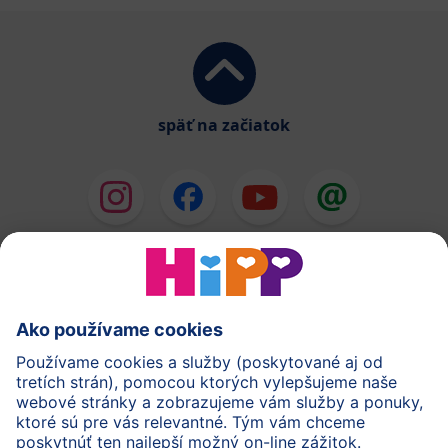
späť na začiatok
HiPP Mlieka
HiPP Príkrmy
HiPP Deti od 1 do 3 rokov
HiPP Starostlivosť
HiPP Tehotenstvo
Ochrana osobných údajov
Cookies a pravidlá používania webovej stránky