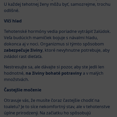
U každej tehotnej ženy môžu byť, samozrejme, trochu
odlišné.
Vlčí hlad
Tehotenské hormóny vedia poriadne vytrápiť žalúdok.
Veľa budúcich mamičiek bojuje s návalmi hladu,
dokonca aj v noci. Organizmus si týmto spôsobom
zabezpečuje živiny
, ktoré nevyhnutne potrebuje, aby
zvládol rast dieťaťa.
Nestresujte sa, ale dávajte si pozor, aby ste jedli len
hodnotné,
na živiny bohaté potraviny
a v malých
množstvách.
Častejšie močenie
Otravuje vás, že musíte čoraz častejšie chodiť na
toaletu? Je to síce nekomfortný stav, ale v tehotenstve
úplne prirodzený. Na začiatku ho spôsobujú