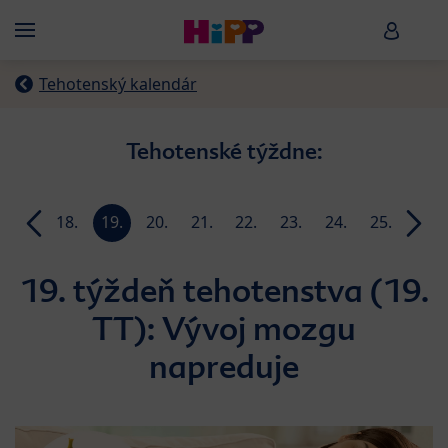
Skip to main content
HiPP B
Menü
Tehotenský kalendár
Tehotenské týždne:
17.
18.
19.
20.
21.
22.
23.
24.
25.
26.
week
week
week
week
week
week
week
week
week
week
19. týždeň tehotenstva (19.
TT): Vývoj mozgu
napreduje