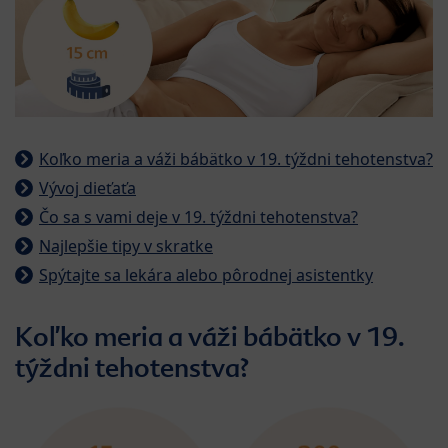
Koľko meria a váži bábätko v 19. týždni tehotenstva?
Vývoj dieťaťa
Čo sa s vami deje v 19. týždni tehotenstva?
Najlepšie tipy v skratke
Spýtajte sa lekára alebo pôrodnej asistentky
Koľko meria a váži bábätko v 19.
týždni tehotenstva?