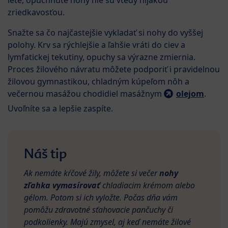
lete, opuchnuté nohy nie sú vtedy nijakou
zriedkavosťou.
Snažte sa čo najčastejšie vykladať si nohy do vyššej
polohy. Krv sa rýchlejšie a ľahšie vráti do ciev a
lymfatickej tekutiny, opuchy sa výrazne zmiernia.
Proces žilového návratu môžete podporiť i pravidelnou
žilovou gymnastikou, chladným kúpeľom nôh a
večernou masážou chodidiel masážnym
olejom
.
Uvoľníte sa a lepšie zaspíte.
Náš tip
Ak nemáte kŕčové žily, môžete si večer
nohy
zľahka vymasírovať
chladiacim krémom alebo
gélom. Potom si ich vyložte. Počas dňa vám
pomôžu zdravotné sťahovacie pančuchy či
podkolienky. Majú zmysel, aj keď nemáte žilové