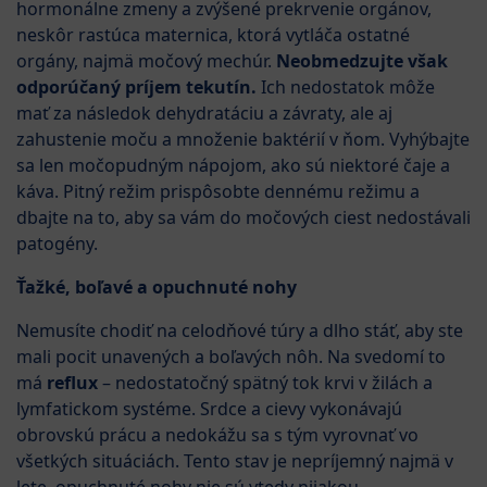
hormonálne zmeny a zvýšené prekrvenie orgánov,
neskôr rastúca maternica, ktorá vytláča ostatné
orgány, najmä močový mechúr.
Neobmedzujte však
odporúčaný príjem tekutín.
Ich nedostatok môže
mať za následok dehydratáciu a závraty, ale aj
zahustenie moču a množenie baktérií v ňom. Vyhýbajte
sa len močopudným nápojom, ako sú niektoré čaje a
káva. Pitný režim prispôsobte dennému režimu a
dbajte na to, aby sa vám do močových ciest nedostávali
patogény.
Ťažké, boľavé a opuchnuté nohy
Nemusíte chodiť na celodňové túry a dlho stáť, aby ste
mali pocit unavených a boľavých nôh. Na svedomí to
má
reflux
– nedostatočný spätný tok krvi v žilách a
lymfatickom systéme. Srdce a cievy vykonávajú
obrovskú prácu a nedokážu sa s tým vyrovnať vo
všetkých situáciách. Tento stav je nepríjemný najmä v