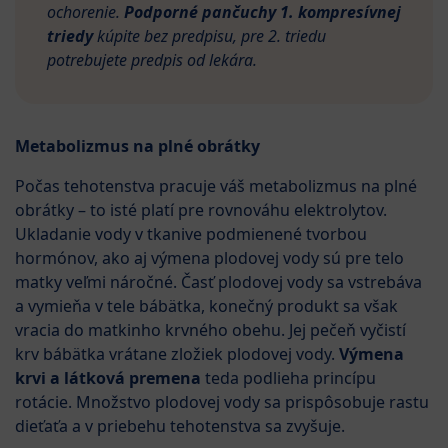
ochorenie.
Podporné pančuchy 1. kompresívnej
triedy
kúpite bez predpisu, pre 2. triedu
potrebujete predpis od lekára.
Metabolizmus na plné obrátky
Počas tehotenstva pracuje váš metabolizmus na plné
obrátky – to isté platí pre rovnováhu elektrolytov.
Ukladanie vody v tkanive podmienené tvorbou
hormónov, ako aj výmena plodovej vody sú pre telo
matky veľmi náročné. Časť plodovej vody sa vstrebáva
a vymieňa v tele bábätka, konečný produkt sa však
vracia do matkinho krvného obehu. Jej pečeň vyčistí
krv bábätka vrátane zložiek plodovej vody.
Výmena
krvi a látková premena
teda podlieha princípu
rotácie. Množstvo plodovej vody sa prispôsobuje rastu
dieťaťa a v priebehu tehotenstva sa zvyšuje.