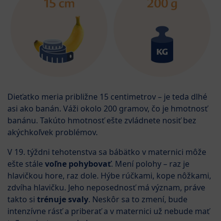
Dieťatko meria približne 15 centimetrov – je teda dlhé
asi ako banán. Váži okolo 200 gramov, čo je hmotnosť
banánu. Takúto hmotnosť ešte zvládnete nosiť bez
akýchkoľvek problémov.
V 19. týždni tehotenstva sa bábätko v maternici môže
ešte stále
voľne pohybovať
. Mení polohy – raz je
hlavičkou hore, raz dole. Hýbe rúčkami, kope nôžkami,
zdvíha hlavičku. Jeho neposednosť má význam, práve
takto si
trénuje svaly
. Neskôr sa to zmení, bude
intenzívne rásť a priberať a v maternici už nebude mať