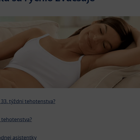
 33. týždni tehotenstva?
i tehotenstva?
odnej asistentky