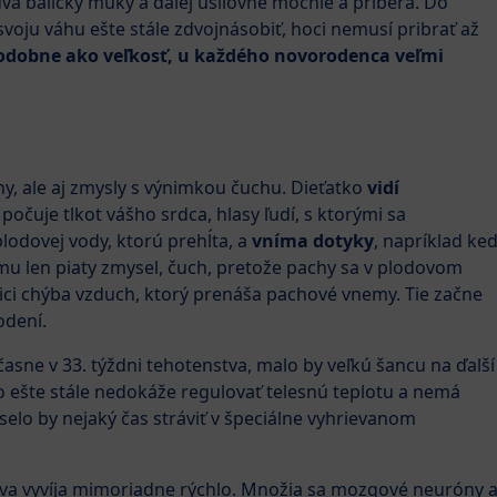
dva balíčky múky a ďalej usilovne mocnie a priberá. Do
oju váhu ešte stále zdvojnásobiť, hoci nemusí pribrať až
odobne ako veľkosť, u každého novorodenca veľmi
ny, ale aj zmysly s výnimkou čuchu. Dieťatko
vidí
 počuje tlkot vášho srdca, hlasy ľudí, s ktorými sa
lodovej vody, ktorú prehĺta, a
vníma dotyky
, napríklad ke
mu len piaty zmysel, čuch, pretože pachy sa v plodovom
ici chýba vzduch, ktorý prenáša pachové vnemy. Tie začne
odení.
asne v 33. týždni tehotenstva, malo by veľkú šancu na ďalší
o ešte stále nedokáže regulovať telesnú teplotu a nemá
lo by nejaký čas stráviť v špeciálne vyhrievanom
tva vyvíja mimoriadne rýchlo. Množia sa mozgové neuróny 