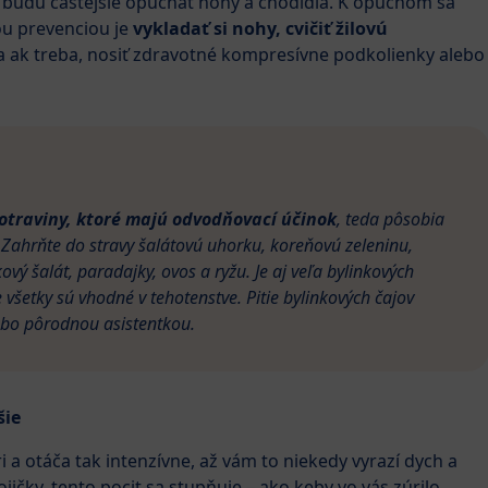
budú častejšie opúchať nohy a chodidlá. K opuchom sa
ou prevenciou je
vykladať si nohy, cvičiť žilovú
 a ak treba, nosiť zdravotné kompresívne podkolienky alebo
otraviny, ktoré majú odvodňovací účinok
, teda pôsobia
. Zahrňte do stravy šalátovú uhorku, koreňovú zeleninu,
vý šalát, paradajky, ovos a ryžu. Je aj veľa bylinkových
e všetky sú vhodné v tehotenstve. Pitie bylinkových čajov
ebo pôrodnou asistentkou.
šie
 a otáča tak intenzívne, až vám to niekedy vyrazí dych a
ojičky, tento pocit sa stupňuje – ako keby vo vás zúrilo