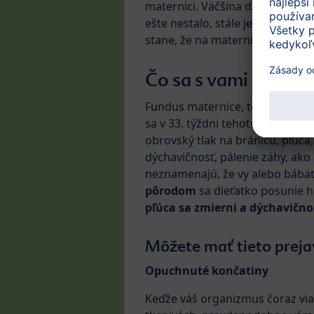
maternici. Väčšina detí sa v 33
ešte nestalo, stále je možnosť,
stane, že na maternicovú bránku
Čo sa s vami deje v 
Fundus maternice, teda vzdialen
sa v 33. týždni tehotenstva nac
obrovský tlak na bránicu, pľúca
dýchavičnosť, pálenie záhy, ak
neznamenajú, že vy alebo bábät
pôrodom
sa dieťatko posunie hl
pľúca sa zmierni a dýchavično
Môžete mať tieto preja
Opuchnuté končatiny
Keďže váš organizmus čoraz via