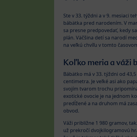
Ste v 33. týždni a v 9. mesiaci 
bábätka pred narodením. V mami
sa presne predpovedať, kedy sa
plán. Väčšina detí sa narodí me
na veľkú chvíľu v tomto časovo
Koľko meria a váži 
Bábätko má v 33. týždni od 43,5
centimetra. Je veľké asi ako pap
svojím tvarom trochu pripomína
exotické ovocie je na jednom ko
predĺžené a na druhom má zasa 
obvod.
Váži približne 1 980 gramov, ta
už prekročí dvojkilogramovú hra