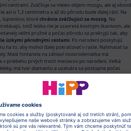
ými centrami. Zväčšuje sa nielen objem mozgu, ale aj obvod
tie asi o 1,3 centimetra a až do pôrodu bude ďalej rásť. Na
, lupienkov, ktoré
chránia zväčšujúci sa mozog
. Na
tretávajú, totiž lebka nie je uzavretá kostným tkanivom, ale
ontanely veľmi pružné a počas pôrodu sa prekryjú tak, aby
šla úzkymi pôrodnými cestami
. Po narodení poskytujú
ru na to, aby mohol ďalej pokračovať v raste. Nahmatať sa
ely. Malá fontanela na záhlaví novorodeniatka má
sa v priebehu prvých troch mesiacov po narodení. Veľká
 lebky, má tvar diamantu a uzatvára sa postupne počas
osti dieťatka musia ešte trochu stvrdnúť, aby odolali
Ani pri narodení však nie sú úplne pevné, ich tvrdnutie
v a mesiacov. Vývoj kostí, ako aj zmyslov, reflexov,
systému, rastu a hmotnosti narodeného bábätka bude už
pravidelne kontroluje
aktuálnu polohu bábätka
v