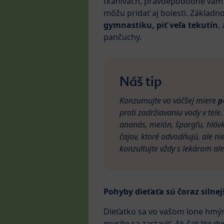
tkanivách, pravdepodobne vám 
môžu pridať aj bolesti. Základn
gymnastiku, piť veľa tekutín
,
pančuchy.
Náš tip
Konzumujte vo väčšej miere
p
proti zadržiavaniu vody v tele
ananás, melón, špargľu, hlávko
čajov, ktoré odvodňujú, ale ni
konzultujte vždy s lekárom al
Pohyby dieťaťa sú čoraz silnej
Dieťatko sa vo vašom lone hmýri
musíte sa zastaviť. Ak čakáte dv