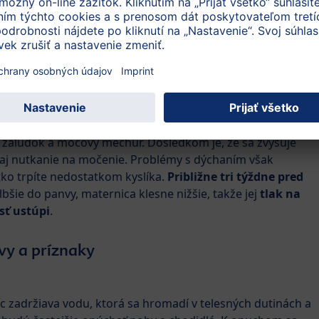
. týždni otáča hlavičkou dole k pôrodným cestám. Ak sa tak
 že sa do pôrodu pretočí. Iba v malom množstve prípadov sa
 tlačí panvou, nožičkami, prípadne kolienkami.
33. týždni tehotenstva?
osť od horného okraja lonovej kosti po vrchol maternice,
hádza asi tri prsty pod rebrovým oblúkom. To vytvára
, žalúdok a močový mechúr. Dôsledkom je, že sa zvyšuje
o aj nutkanie na močenie. Problémy s dýchaním však
ko trpíte nedostatkom kyslíka.
Približne tri týždne pred
bšie do panvy, maternica klesne nižšie, takže jej
tlak na
sť ustúpi
.
vy a príznaky
c zadržiava vodu, ktorá sa hromadí v telesných dutinách a