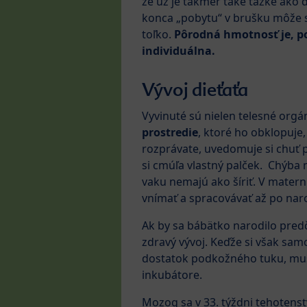
že už je takmer také ťažké ako 
konca „pobytu“ v brušku môže sv
toľko.
Pôrodná hmotnosť je, p
individuálna.
Vývoj dieťaťa
Vyvinuté sú nielen telesné orgá
prostredie
, ktoré ho obklopuje,
rozprávate, uvedomuje si chuť p
si cmúľa vlastný palček. Chýba 
vaku nemajú ako šíriť. V matern
vnímať a spracovávať až po nar
Ak by sa bábätko narodilo predč
zdravý vývoj. Keďže si však sam
dostatok podkožného tuku, muse
inkubátore.
Mozog sa v 33. týždni tehotens