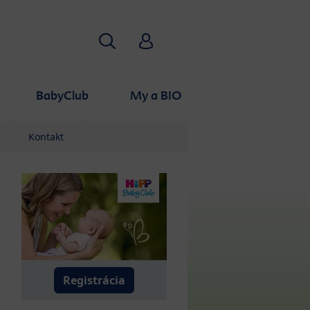
Hľadať
HiPP Babyclub
BabyClub
My a BIO
Kontakt
8.
39.
40.
ek
week
week
Registrácia