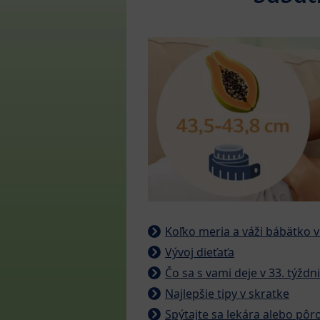
Koľko meria a váži bábätko v
Vývoj dieťaťa
Čo sa s vami deje v 33. týždn
Najlepšie tipy v skratke
Spýtajte sa lekára alebo pôr