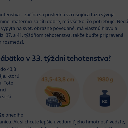
tehotenstva – začína sa posledná vzrušujúca fáza vývoja
nej maternici sa cíti dobre, má všetko, čo potrebuje. Ned
 vypýta na svet, obrazne povedané, má vlastnú hlavu a
dzi 37. a 41. týždňom tehotenstva, takže buďte pripravená
m rozmedzí.
bábätko v 33. týždni tehotenstva?
 do 43,8
ája, ktorú
. Toto
nci
širší
kže onedlho
nicu. Ak si chcete lepšie uvedomiť jeho hmotnosť, vedzte,