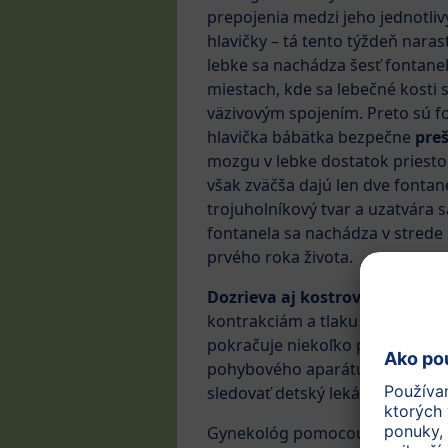
prepojenia medzi jeho jednotliv
hlavičky – tá tento týždeň naras
lebke sa nachádza šesť fontanel
miestach, kde sa lebečné kosti s
väzivovým spojením. Preto sú f
hlavička bábätka bezpečne
pre
mozgu v lebke dostatok priesto
však zväčša dajú len dve fontan
trojuholníkový tvar a uzatvára 
fontanela sa nachádza v strede
prvého roka života.
Dozrieva aj kostrový systém.
K
kontrakciám a tlaku pri pôrode. 
pokračuje niekoľko prvých týždňo
pohybového aparátu, črevného 
sledovať detský lekár – pediater.
Gynekológ pomocou ultrazvuku 