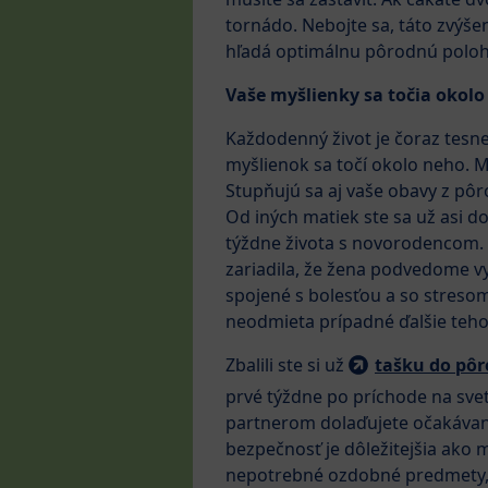
tornádo. Nebojte sa, táto zvýšen
hľadá optimálnu pôrodnú poloh
Vaše myšlienky sa točia okol
Každodenný život je čoraz tesn
myšlienok sa točí okolo neho. Mo
Stupňujú sa aj vaše obavy z pôro
Od iných matiek ste sa už asi do
týždne života s novorodencom.
zariadila, že žena podvedome vy
spojené s bolesťou a so stresom
neodmieta prípadné ďalšie teho
Zbalili ste si už
tašku do pôr
prvé týždne po príchode na svet
partnerom dolaďujete očakáv
bezpečnosť je dôležitejšia ako m
nepotrebné ozdobné predmety, zv