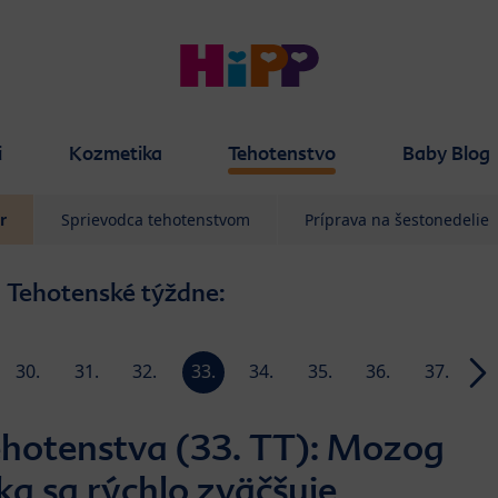
i
Kozmetika
Tehotenstvo
Baby Blog
r
Sprievodca tehotenstvom
Príprava na šestonedelie
Tehotenské týždne:
30.
31.
32.
33.
34.
35.
36.
37.
3
week
week
week
week
week
week
week
week
we
ehotenstva (33. TT): Mozog
a sa rýchlo zväčšuje