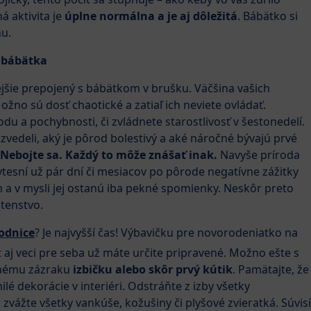
á aktivita je
úplne normálna a je aj dôležitá
. Bábätko si
u.
o bábätka
ejšie prepojený s bábätkom v brušku. Väčšina vašich
žno sú dosť chaotické a zatiaľ ich neviete ovládať.
du a pochybnosti, či zvládnete starostlivosť v šestonedelí.
zvedeli, aký je pôrod bolestivý a aké náročné bývajú prvé
Nebojte sa. Každý to môže znášať inak.
Navyše príroda
tesní už pár dní či mesiacov po pôrode negatívne zážitky
 a v mysli jej ostanú iba pekné spomienky. Neskôr preto
tenstvo.
odnice
? Je najvyšší čas! Výbavičku pre novorodeniatko na
 aj veci pre seba už máte určite pripravené. Možno ešte s
anému zázraku
izbičku alebo skôr prvý kútik
. Pamätajte, že
ilé dekorácie v interiéri. Odstráňte z izby všetky
ážte všetky vankúše, kožušiny či plyšové zvieratká. Súvisí