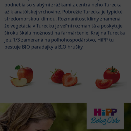
podnebia so slabými zrážkami z centrálneho Turecka
až k anatólskej vrchovine. Pobrežie Turecka je typické
stredomorskou klímou. Rozmanitosť klímy znamená,
že vegetácia v Turecku je veľmi rozmanitá a poskytuje
širokú škálu možností na farmárčenie. Krajina Turecka
je z 1/3 zameraná na poľnohospodárstvo, HiPP tu
pestuje BIO paradajky a BIO hrušky.