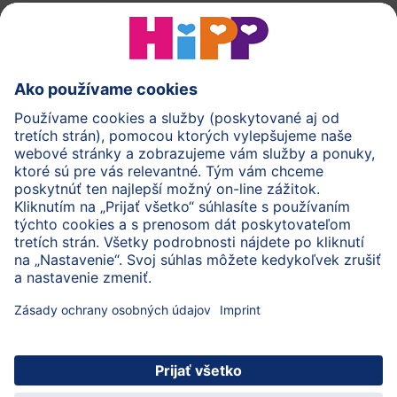
HiPP Mlieka
HiPP Príkrmy
HiPP Deti od 1 do 3 rokov
HiPP Starostlivosť
HiPP Tehotenstvo
Ochrana osobných údajov
Cookies a pravidlá používania webovej stránky
Imprint
O spoločnosti HiPP
Kontakt
Bezpečný prenos údajov šifrovaním