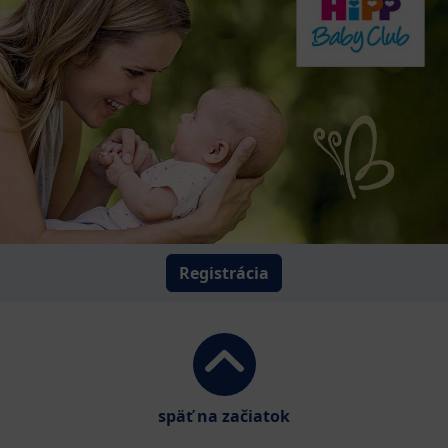
Registrácia
späť na začiatok