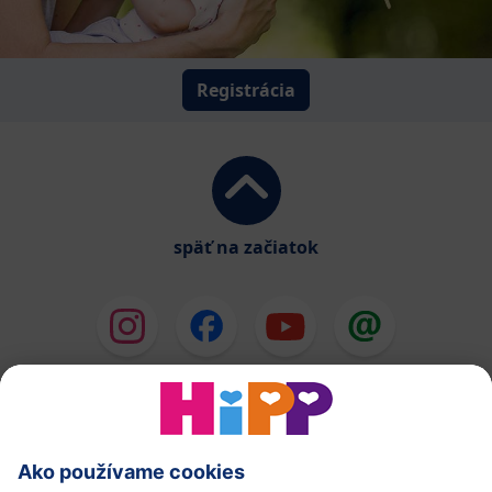
Registrácia
späť na začiatok
HiPP Mlieka
HiPP Príkrmy
HiPP Deti od 1 do 3 rokov
HiPP Starostlivosť