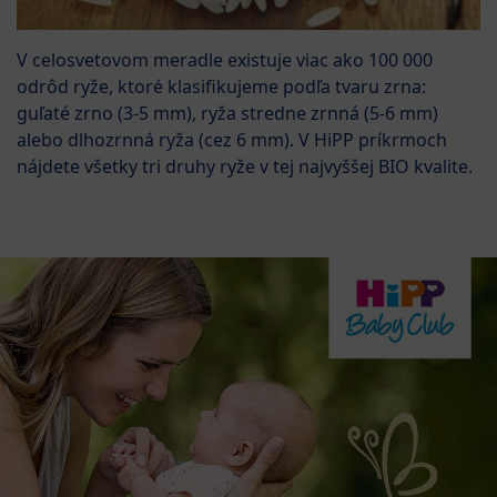
V celosvetovom meradle existuje viac ako 100 000
odrôd ryže, ktoré klasifikujeme podľa tvaru zrna:
guľaté zrno (3-5 mm), ryža stredne zrnná (5-6 mm)
alebo dlhozrnná ryža (cez 6 mm). V HiPP príkrmoch
nájdete všetky tri druhy ryže v tej najvyššej BIO kvalite.