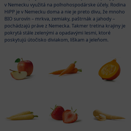
v Nemecku využitá na poľnohospodárske účely. Rodina
HiPP je v Nemecku doma a nie je preto divu, že mnoho
BIO surovín – mrkva, zemiaky, paštrnák a jahody –
pochádzajú práve z Nemecka. Takmer tretina krajiny je
pokrytá stále zelenými a opadavými lesmi, ktoré
poskytujú útočisko diviakom, líškam a jeleňom.