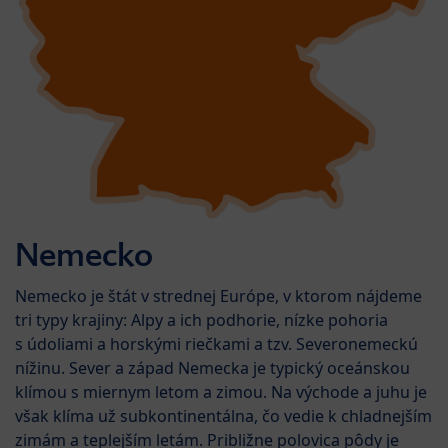
Nemecko
Nemecko je štát v strednej Európe, v ktorom nájdeme
tri typy krajiny: Alpy a ich podhorie, nízke pohoria
s údoliami a horskými riečkami a tzv. Severonemeckú
nížinu. Sever a západ Nemecka je typický oceánskou
klímou s miernym letom a zimou. Na východe a juhu je
však klíma už subkontinentálna, čo vedie k chladnejším
zimám a teplejším letám. Približne polovica pôdy je