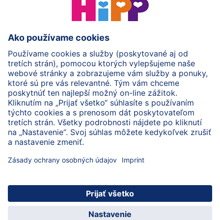
HiPP Mlieka
HiPP Príkrmy
HiPP Deti od 1 do 3 rokov
HiPP Starostlivosť
HiPP Tehotenstvo
Ochrana osobných údajov
Cookies a pravidlá používania webovej stránky
Imprint
O spoločnosti HiPP
Kontakt
Bezpečný prenos údajov šifrovaním
© 2026 HiPP