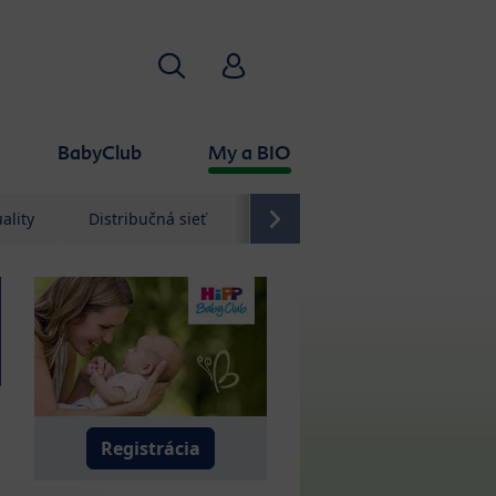
Hľadať
HiPP Babyclub
BabyClub
My a BIO
ality
Distribučná sieť
Kontakt
Registrácia