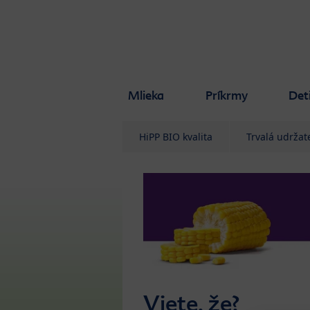
Skip to main content
Mlieka
Príkrmy
Det
HiPP BIO kvalita
Trvalá udržat
Viete, že?