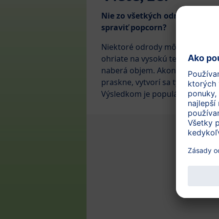
Nie zo všetkých odrôd kukuric
spraviť popcorn?
Niektoré odrody môžu byť po v
ohriate na vysokú teplotu. Škro
naberá objem. Akonáhle škrupi
praskne, vytvorí sa typický nafú
Výsledkom je populárny popcor