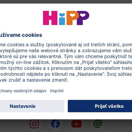
e sa dá
ysušení
b v jadre
nka
knutý tvar.
n!
späť na začiatok