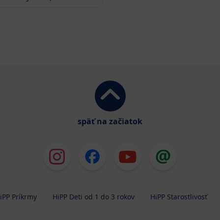
späť na začiatok
iPP Príkrmy
HiPP Deti od 1 do 3 rokov
HiPP Starostlivosť