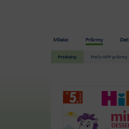
Skip to main content
Mlieka
Príkrmy
Det
Produkty
Prečo HiPP príkrmy