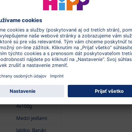
huje prirodzene sa
s nízkou kyslosťou pre
, konzervačných látok a
odľa zákona.
Odkiaľ pochádzaj
pro
Objavte vyhľadáva
4x100g
Medzi jedlami
Jablko, Banán