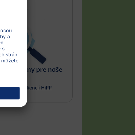
ú suroviny pre naše
dukty?
č BIO ingrediencií HiPP