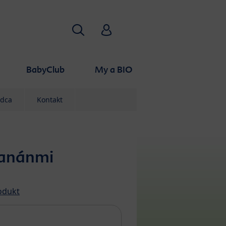
Hľadať
HiPP Babyclub
BabyClub
My a BIO
odca
Kontakt
banánmi
odukt