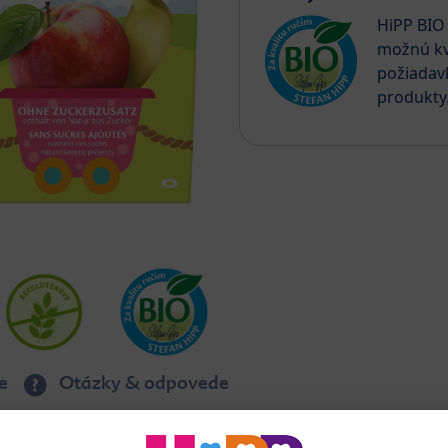
HiPP BIO 
možnú kv
požiadav
produkty
e
Otázky & odpovede