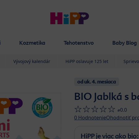
i
Kozmetika
Tehotenstvo
Baby Blog
Vývojový kalendár
HiPP oslavuje 125 let
Spriev
od uk. 4. mesiaca
BIO Jablká s 
⌀0.0
0
Hodnotenie
Ohodnotiť pr
HiPP je viac ako bio: