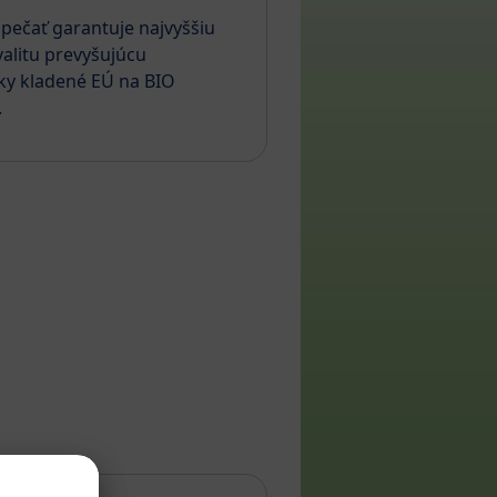
pečať garantuje najvyššiu
alitu prevyšujúcu
ky kladené EÚ na BIO
.