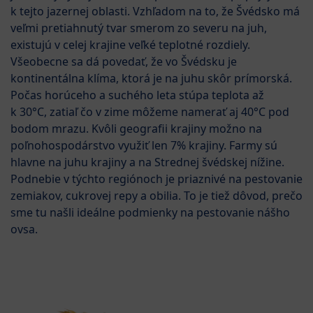
k tejto jazernej oblasti. Vzhľadom na to, že Švédsko má
veľmi pretiahnutý tvar smerom zo severu na juh,
existujú v celej krajine veľké teplotné rozdiely.
Všeobecne sa dá povedať, že vo Švédsku je
kontinentálna klíma, ktorá je na juhu skôr prímorská.
Počas horúceho a suchého leta stúpa teplota až
k 30°C, zatiaľ čo v zime môžeme namerať aj 40°C pod
bodom mrazu. Kvôli geografii krajiny možno na
poľnohospodárstvo využiť len 7% krajiny. Farmy sú
hlavne na juhu krajiny a na Strednej švédskej nížine.
Podnebie v týchto regiónoch je priaznivé na pestovanie
zemiakov, cukrovej repy a obilia. To je tiež dôvod, prečo
sme tu našli ideálne podmienky na pestovanie nášho
ovsa.