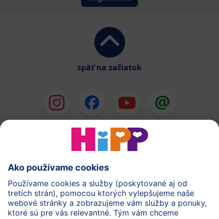
späť na začiatok
HiPP Mlieka
HiPP Príkrmy
HiPP Deti od 1 do 3 rokov
HiPP Starostlivosť
HiPP Tehotenstvo
Ochrana osobných údajov