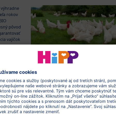
v výhradne
Veľa rokov
 BIO
esný pôvod
garantovať
cia vajíčok
Prejsť k interaktívnej mape