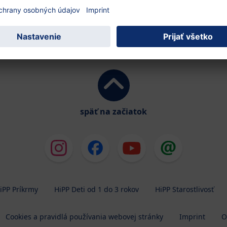
späť na začiatok
iPP Príkrmy
HiPP Deti od 1 do 3 rokov
HiPP Starostlivosť
Cookies a pravidlá používania webovej stránky
Imprint
O