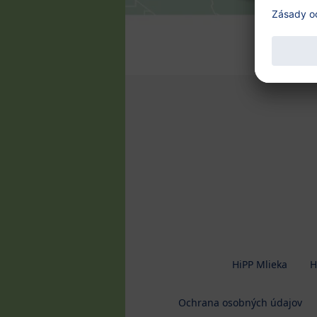
HiPP Mlieka
H
Ochrana osobných údajov