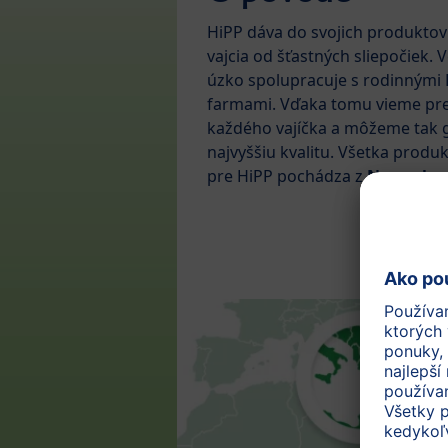
HiPP dáva do svojich produkto
vajcia od šťastných sliepočiek. 
úzko spolupracuje s rodinnými
farmami. Vďaka tomu vieme pr
každého vajíčka a môžeme tak 
najvyššiu kvalitu. Všetka produk
pre HiPP pochádza z
Nemecka
.