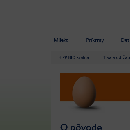
Skip to main content
Mlieka
Príkrmy
Det
HiPP BIO kvalita
Trvalá udržat
O pôvode