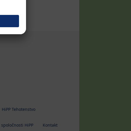
HiPP Tehotenstvo
 spoločnosti HiPP
Kontakt