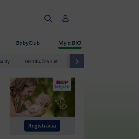
Hľadať
HiPP Babyclub
BabyClub
My a BIO
ality
Distribučná sieť
Kontakt
Registrácia