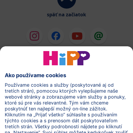
späť na začiatok
HiPP Mlieka
HiPP Príkrmy
HiPP Deti od 1 do 3 rokov
HiPP Starostlivosť
HiPP Tehotenstvo
Ochrana osobných údajov
Cookies a pravidlá používania webovej stránky
Imprint
O spoločnosti HiPP
Kontakt