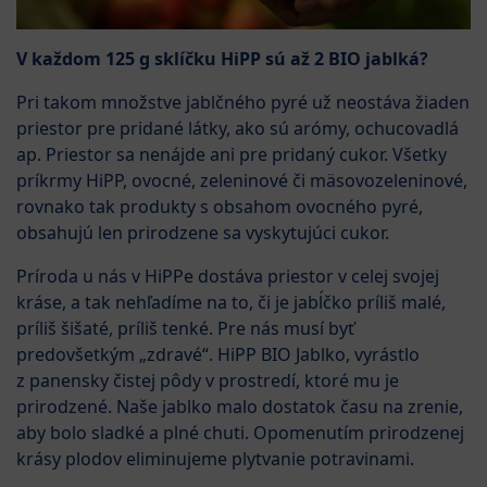
V každom 125 g sklíčku HiPP sú až 2 BIO jablká?
Pri takom množstve jablčného pyré už neostáva žiaden
priestor pre pridané látky, ako sú arómy, ochucovadlá
ap. Priestor sa nenájde ani pre pridaný cukor. Všetky
príkrmy HiPP, ovocné, zeleninové či mäsovozeleninové,
rovnako tak produkty s obsahom ovocného pyré,
obsahujú len prirodzene sa vyskytujúci cukor.
Príroda u nás v HiPPe dostáva priestor v celej svojej
kráse, a tak nehľadíme na to, či je jabĺčko príliš malé,
príliš šišaté, príliš tenké. Pre nás musí byť
predovšetkým „zdravé“. HiPP BIO Jablko, vyrástlo
z panensky čistej pôdy v prostredí, ktoré mu je
prirodzené. Naše jablko malo dostatok času na zrenie,
aby bolo sladké a plné chuti. Opomenutím prirodzenej
krásy plodov eliminujeme plytvanie potravinami.