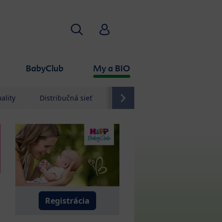
Hľadať
HiPP Babyclub
BabyClub
My a BIO
ality
Distribučná sieť
Kontakt
Registrácia