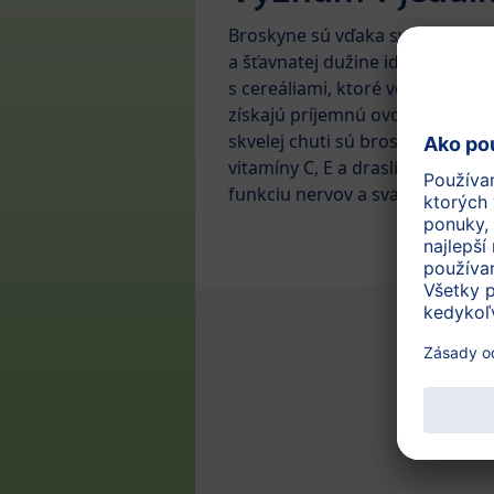
Broskyne sú vďaka svojej mäkke
a šťavnatej dužine ideálne v ko
s cereáliami, ktoré vďaka brosk
získajú príjemnú ovocnú chuť.
skvelej chuti sú broskyne bohat
vitamíny C, E a draslík, ktorý je 
funkciu nervov a svalov.