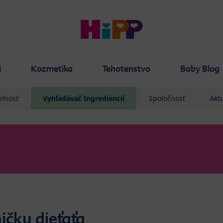
i
Kozmetika
Tehotenstvo
Baby Blog
eľnosť
Vyhľadávač Ingrediencií
Spoločnosť
Aktu
ičku dieťaťa