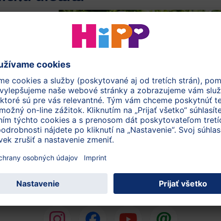
j
mbinácii
yňovej šťave
 Okrem
é tiež na
dôležitý pre
späť na začiatok