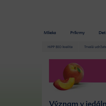
Skip to main content
Mlieka
Príkrmy
Det
HiPP BIO kvalita
Trvalá udržat
Význam v jedáln