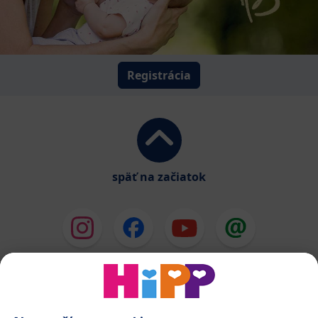
Registrácia
späť na začiatok
HiPP Mlieka
HiPP Príkrmy
HiPP Deti od 1 do 3 rokov
HiPP Starostlivosť