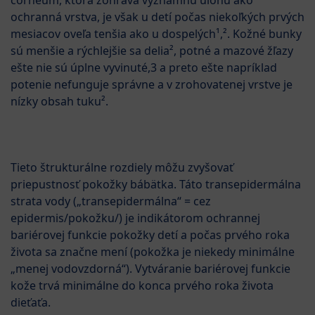
ochranná vrstva, je však u detí počas niekoľkých prvých
mesiacov oveľa tenšia ako u dospelých¹,². Kožné bunky
sú menšie a rýchlejšie sa delia², potné a mazové žľazy
ešte nie sú úplne vyvinuté,3 a preto ešte napríklad
potenie nefunguje správne a v zrohovatenej vrstve je
nízky obsah tuku².
Tieto štrukturálne rozdiely môžu zvyšovať
priepustnosť pokožky bábätka. Táto transepidermálna
strata vody („transepidermálna“ = cez
epidermis/pokožku/) je indikátorom ochrannej
bariérovej funkcie pokožky detí a počas prvého roka
života sa značne mení (pokožka je niekedy minimálne
„menej vodovzdorná“). Vytváranie bariérovej funkcie
kože trvá minimálne do konca prvého roka života
dieťaťa.