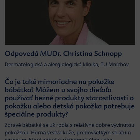
Odpovedá MUDr. Christina Schnopp
Dermatologická a alergiologická klinika, TU Mníchov
Čo je také mimoriadne na pokožke
bábätka? Môžem u svojho dieťaťa
používať bežné produkty starostlivosti o
pokožku alebo detská pokožka potrebuje
špeciálne produkty?
Zdravé bábätká sa už rodia s relatívne dobre vyvinutou
pokožkou. Horná vrstva kože, predovšetkým stratum
corneum, ktorá zohráva významnú úlohu ako