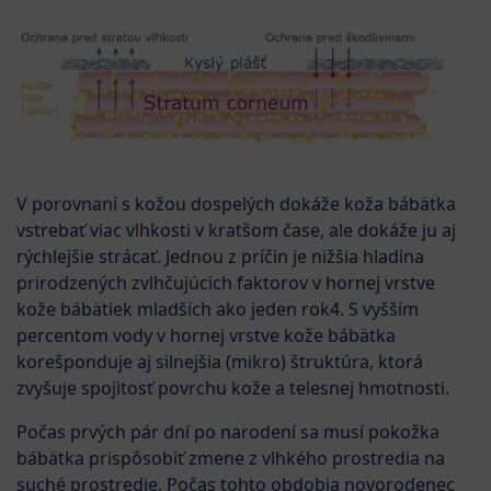
V porovnaní s kožou dospelých dokáže koža bábätka
vstrebať viac vlhkosti v kratšom čase, ale dokáže ju aj
rýchlejšie strácať. Jednou z príčin je nižšia hladina
prirodzených zvlhčujúcich faktorov v hornej vrstve
kože bábätiek mladších ako jeden rok4. S vyšším
percentom vody v hornej vrstve kože bábätka
korešponduje aj silnejšia (mikro) štruktúra, ktorá
zvyšuje spojitosť povrchu kože a telesnej hmotnosti.
Počas prvých pár dní po narodení sa musí pokožka
bábätka prispôsobiť zmene z vlhkého prostredia na
suché prostredie. Počas tohto obdobia novorodenec