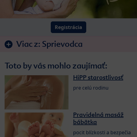
Registrácia
Viac z:
Sprievodca
Toto by vás mohlo zaujímať:
HiPP starostlivosť
pre celú rodinu
Pravidelná masáž
bábätka
pocit blízkosti a bezpečia