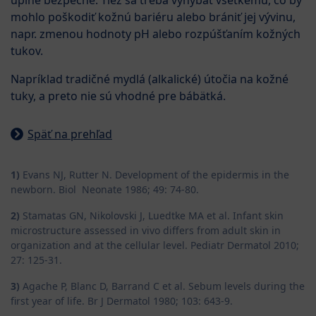
mohlo poškodiť kožnú bariéru alebo brániť jej vývinu,
napr. zmenou hodnoty pH alebo rozpúšťaním kožných
tukov.
Napríklad tradičné mydlá (alkalické) útočia na kožné
tuky, a preto nie sú vhodné pre bábätká.
Späť na prehľad
1)
Evans NJ, Rutter N. Development of the epidermis in the
newborn. Biol Neonate 1986; 49: 74-80.
2)
Stamatas GN, Nikolovski J, Luedtke MA et al. Infant skin
microstructure assessed in vivo differs from adult skin in
organization and at the cellular level. Pediatr Dermatol 2010;
27: 125-31.
3)
Agache P, Blanc D, Barrand C et al. Sebum levels during the
first year of life. Br J Dermatol 1980; 103: 643-9.