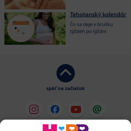
Tehotenský kalendár
Čo sa deje v brušku
týždeň po týždni
späť na začiatok