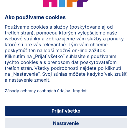
HiPP Mlieka
HiPP Príkrmy
HiPP Deti od 1 do 3 rokov
HiPP Starostlivosť
HiPP Tehotenstvo
Ochrana osobných údajov
Cookies a pravidlá používania webovej stránky
Imprint
O spoločnosti HiPP
Kontakt
Bezpečný prenos údajov šifrovaním
© 2026 HiPP
Zaregistrujte sa do BabyClubu