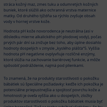
stráca kožný maz, zmes tuku a odumretých kožných
buniek, ktoré slúžili ako ochranná vrstva maternice
matky. Od druhého týždňa sa rýchlo zvyšuje obsah
vody v hornej vrstve kože.
Hodnota pH kože novorodenca je neutrálna (asi v
dôsledku mierne alkalického pH plodovej vody), počas
prvých pár dní sa znižuje bez toho, aby úplne dosiahlo
hodnoty dospelých v zmysle „kyslého plášťa“5. Vyššia
hodnota pH negatívne ovplyvňuje rozličné enzýmy,
ktoré slúžia na zachovanie bariérovej funkcie, a môže
spôsobiť podráždenie, najmä pod plienkami.
To znamená, že na produkty starostlivosti o pokožku
bábätiek sú špeciálne požiadavky: keďže ich pokožka je
potenciálne priepustnejšia a spojitosť povrchu kože a
hmotnosti je oveľa vyššia ako u dospelých, zložky
produktov starostlivosti o pokožku bábätiek musia byť
úplne bezpečné. Tiež sa treba vyhýbať všetkému, čo by