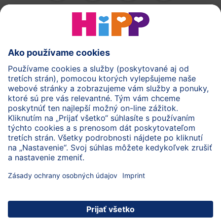
HiPP Mlieka
HiPP Príkrmy
HiPP Deti od 1 do 3 rokov
HiPP Starostlivosť
HiPP Tehotenstvo
Ochrana osobných údajov
Cookies a pravidlá používania webovej stránky
Imprint
O spoločnosti HiPP
Kontakt
Bezpečný prenos údajov šifrovaním