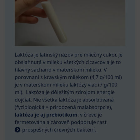
Laktóza je latinský názov pre mliečny cukor. Je
obsiahnutá v mlieku všetkých cicavcov a je to
hlavný sacharid v materskom mlieku. V
porovnaní s kravským mliekom (4,7 g/100 ml)
je v materskom mlieku laktózy viac (7 g/100
ml). Laktóza je dôležitým zdrojom energie
dojčiat. Nie všetka laktóza je absorbovaná
(fyziologická = prirodzená malabsorpcie),
laktóza je aj prebiotikum
: v čreve je
fermetována a zároveň podporuje rast
prospešných črevných baktérií.