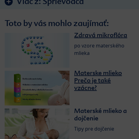
Viac z:
Sprievodca
Toto by vás mohlo zaujímať:
Zdravá mikroflóra
po vzore materského
mlieka
Materske mlieko
Prečo je také
vzácne?
Materské mlieko a
dojčenie
Tipy pre dojčenie