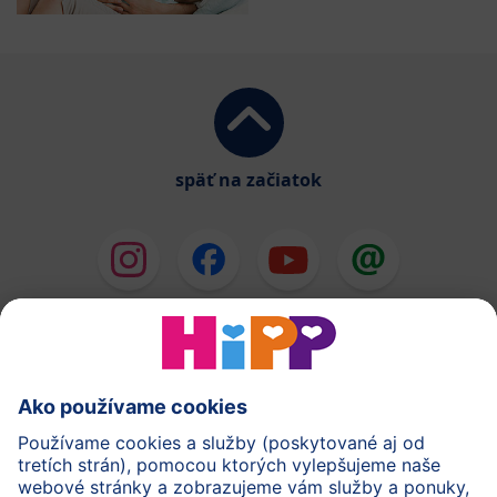
späť na začiatok
HiPP Mlieka
HiPP Príkrmy
HiPP Deti od 1 do 3 rokov
HiPP Starostlivosť
HiPP Tehotenstvo
Ochrana osobných údajov