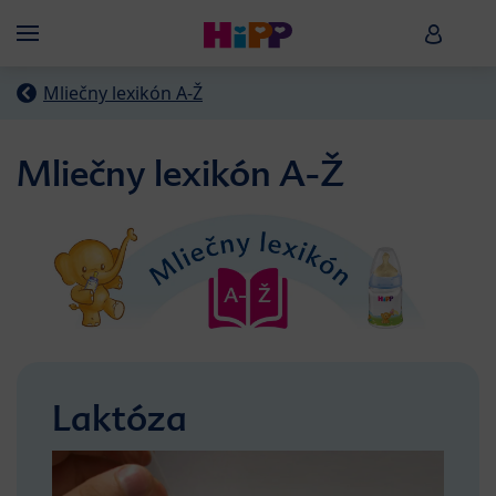
Skip to main content
HiPP B
Menü
Mliečny lexikón A-Ž
Mliečny lexikón A-Ž
Laktóza