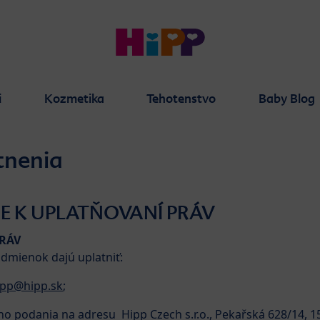
i
Kozmetika
Tehotenstvo
Baby Blog
tnenia
NE K UPLATŇOVANÍ PRÁV
RÁV
odmienok dajú uplatniť:
ipp@hipp.sk
;
 podania na adresu Hipp Czech s.r.o., Pekařská 628/14, 15