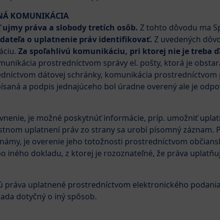
ČNÁ KOMUNIKÁCIA
ujmy práva a slobody tretích osôb.
Z tohto dôvodu ma Sp
ateľa o uplatnenie práv identifikovať.
Z uvedených dôvo
áciu.
Za spoľahlivú komunikáciu, pri ktorej nie je treba 
munikácia prostredníctvom správy el. pošty, ktorá je obst
dníctvom dátovej schránky, komunikácia prostredníctvom 
písaná a podpis jednajúceho bol úradne overený ale je odpo
vnenie, je možné poskytnúť informácie, príp. umožniť upla
 ústnom uplatnení práv zo strany sa urobí písomný záznam
 známy, je overenie jeho totožnosti prostredníctvom občia
 iného dokladu, z ktorej je rozoznateľné, že práva uplatňuj
sú práva uplatnené prostredníctvom elektronického podania
iada dotyčný o iný spôsob.