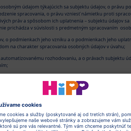
 osobným údajom týkajúcich sa subjektu údajov, o právu p
dzenie spracovania, o právu vzniesť námietku proti sprac
ivých práv a spôsobom ich uplatnenia – subjektu údajov sa
enie prichádza v súvislosti s predmetným spracovaním oso
v, o podmienkach jeho vzniku a o podmienkach jeho uplatn
adom na charakter spracovania osobných údajov v úvahu;
k automatizovanému rozhodovaniu, a o právach subjektu ú
ním;
 prípadne o tom, že osobné údaje pochádzajú z verejne dos
ozorného úradu (Úradu pre ochranu osobných údajov);
 k automatizovanému rozhodovaniu vo forme profilovania 
 pre subjekt údajov, ak je realizovateľné;
vo žiadať si kópiu spracovávaných osobných údajov. Prvé p
 1 odst 6 platí aj tu.