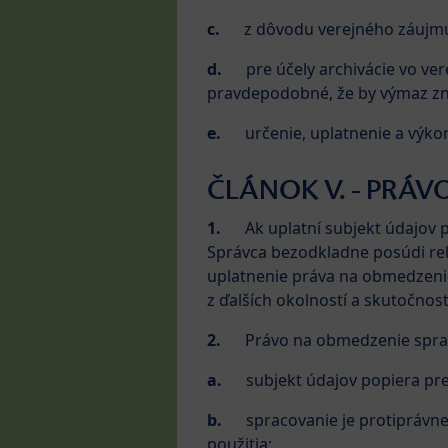
c.
z dôvodu verejného záujmu v 
d.
pre účely archivácie vo ve
pravdepodobné, že by výmaz zne
e.
určenie, uplatnenie a výko
ČLÁNOK V. - PRÁ
1.
Ak uplatní subjekt údajov
Správca bezodkladne posúdi rel
uplatnenie práva na obmedzenie
z ďalších okolností a skutočno
2.
Právo na obmedzenie sprac
a.
subjekt údajov popiera pr
b.
spracovanie je protiprávn
použitia;