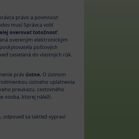
rávca právo a povinnosť
dov musí Správca voliť
ďalej overovať totožnosť
araná overeným elektronickým
poskytovateľa poštových
veď zasielaná do vlastných rúk.
tnenie práv
ústne.
O ústnom
. Podmienkou ústneho uplatnenia
nskeho preukazu, cestovného
e osoba, ktorej náleží.
, odpoveď sa taktiež vypraví