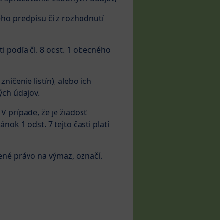
eho predpisu či z rozhodnutí
i podľa čl. 8 odst. 1 obecného
ičenie listín), alebo ich
ých údajov.
V prípade, že je žiadosť
ok 1 odst. 7 tejto časti platí
ené právo na výmaz, označí.