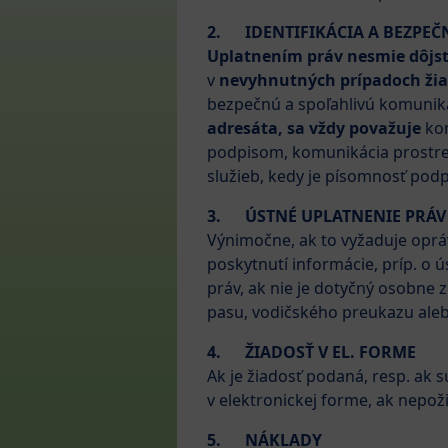
2.
IDENTIFIKÁCIA A BEZPE
Uplatnením práv nesmie dôjsť 
v
nevyhnutných prípadoch žiad
bezpečnú a spoľahlivú komunik
adresáta, sa vždy považuje
ko
podpisom, komunikácia prostre
služieb, kedy je písomnosť pod
3.
ÚSTNÉ UPLATNENIE PRÁV
Výnimočne, ak to vyžaduje oprá
poskytnutí informácie, príp. o
práv, ak nie je dotyčný osobne
pasu, vodičského preukazu alebo
4.
ŽIADOSŤ V EL. FORME
Ak je žiadosť podaná, resp. ak 
v elektronickej forme, ak nepož
5.
NÁKLADY