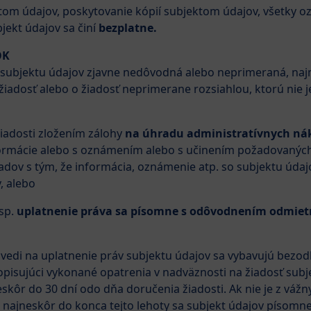
om údajov, poskytovanie kópií subjektom údajov, všetky o
jekt údajov sa činí
bezplatne.
OK
a) subjektu údajov zjavne nedôvodná alebo neprimeraná, naj
 žiadosť alebo o žiadosť neprimerane rozsiahlou, ktorú nie 
iadosti zložením zálohy
na úhradu administratívnych ná
ormácie alebo s oznámením alebo s učinením požadovaných 
dov s tým, že informácia, oznámenie atp. so subjektu údaj
, alebo
sp.
uplatnenie práva sa písomne s odôvodnením odmiet
ovedi na uplatnenie práv subjektu údajov sa vybavujú bez
pisujúci vykonané opatrenia v nadväznosti na žiadosť subje
skôr do 30 dní odo dňa doručenia žiadosti. Ak nie je z vá
, najneskôr do konca tejto lehoty sa subjekt údajov písomne