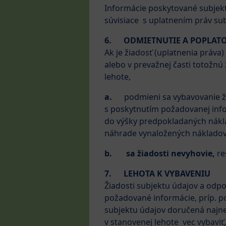
Informácie poskytované subjekt
súvisiace s uplatnením práv sub
6.
ODMIETNUTIE A POPLAT
Ak je žiadosť (uplatnenia práv
alebo v prevažnej časti totožnú
lehote,
a.
podmieni sa vybavovanie ž
s poskytnutím požadovanej inf
do výšky predpokladaných nákla
náhrade vynaložených nákladov
b.
sa žiadosti nevyhovie,
re
7.
LEHOTA K VYBAVENIU
Žiadosti subjektu údajov a odp
požadované informácie, príp. po
subjektu údajov doručená najne
v stanovenej lehote vec vybaviť