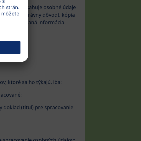
pr. kópia obsahuje osobné údaje
da., žiadny právny dôvod), kópia
tila požadovaná informácia
, ktoré sa ho týkajú, iba:
racované;
 doklad (titul) pre spracovanie
re spracovanie osobných údajov;