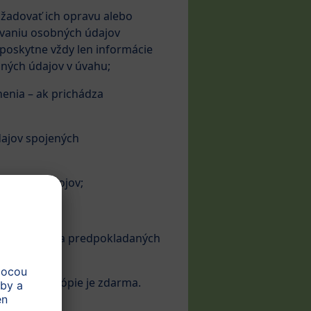
ožadovať ich opravu alebo
ovaniu osobných údajov
 poskytne vždy len informácie
bných údajov v úvahu;
enia – ak prichádza
dajov spojených
tupných zdrojov;
a o význame a predpokladaných
oskytnutie kópie je zdarma.