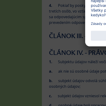
4.
Pokiaľ by poskytnutím kóp
tretích osôb, vo vzťahu ku ktor
sa odpovedajúcim spôsobom ano
prevedením odpovedajúcej anon
ČLÁNOK III. - PR
ČLÁNOK IV. - PRÁ
1.
Subjektu údajov náleží voč
a.
ak nie sú osobné údaje po
b.
subjekt údajov odvolá súhl
osobných údajov;
c.
subjekt údajov vzniesol r
d.
osobné údaje boli spracov