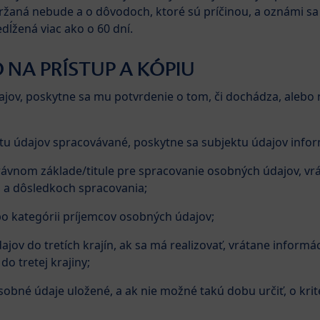
žaná nebude a o dôvodoch, ktoré sú príčinou, a oznámi sa 
dĺžená viac ako o 60 dní.
O NA PRÍSTUP A KÓPIU
dajov, poskytne sa mu potvrdenie o tom, či dochádza, aleb
tu údajov spracovávané, poskytne sa subjektu údajov infor
rávnom základe/titule pre spracovanie osobných údajov, v
 a dôsledkoch spracovania;
o kategórii príjemcov osobných údajov;
ov do tretích krajín, ak sa má realizovať, vrátane informá
o tretej krajiny;
obné údaje uložené, a ak nie možné takú dobu určiť, o kri