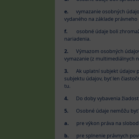
e.
vymazanie osobných údajov 
vydaného na základe právneho 
f.
osobné údaje boli zhromažd
nariadenia.
2.
Výmazom osobných údajov sa
vymazanie (z multimediálnych no
3.
Ak uplatní subjekt údajov 
subjektu údajov, byť len čiasto
tu.
4.
Do doby vybavenia žiadost
5.
Osobné údaje nemôžu byť v
a.
pre výkon práva na slobod
b.
pre splnenie právnych pov