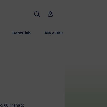
Hľadať
HiPP Babyclub
BabyClub
My a BIO
5 00 Praha 5;