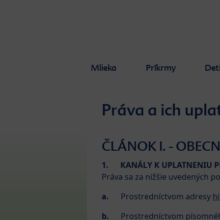
Skip to main content
Mlieka
Príkrmy
Det
Práva a ich upla
ČLÁNOK I. - OBEC
1.
KANÁLY K UPLATNENIU P
Práva sa za nižšie uvedených p
a.
Prostredníctvom adresy
h
b.
Prostredníctvom písomného