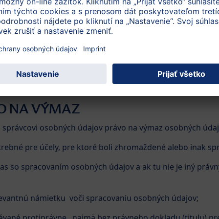
ie mohlo dôjsť k poškodeniu práv a slobôd tretích osôb (na
ým sprístupnenie nesvedčí subjekt údajov, ktorý si kópiu žia
nymizuje. Ak nie je anonymizácia možná, alebo ak by stra
ymizácie vypovedajúcu hodnotu, kópia sa neposkytne.
ÁVO NA OPRAVU
VO NA VÝMAZ
i správcovi osobných údajov právo na výmaz osobných údajov
trebné pre účely, pre ktoré boli zhromaždené alebo inak sp
as so spracovaním osobných údajov a ak tu nie je iný právny
elevantnú námietku voči spracovaniu osobných údajov;
ávané protiprávne , najmä bez právneho dokladu (titulu) p