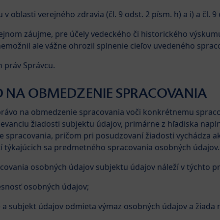
oblasti verejného zdravia (čl. 9 odst. 2 písm. h) a i) a čl. 
rejnom záujme, pre účely vedeckého či historického výskumu č
možnil ale vážne ohrozil splnenie cieľov uvedeného sprac
n práv Správcu.
VO NA OBMEDZENIE SPRACOVANIA
 právo na obmedzenie spracovania voči konkrétnemu sprac
evanciu žiadosti subjektu údajov, primárne z hľadiska na
 spracovania, pričom pri posudzovaní žiadosti vychádza ak
stí týkajúcich sa predmetného spracovania osobných údajov.
ovania osobných údajov subjektu údajov náleží v týchto p
esnosť osobných údajov;
e a subjekt údajov odmieta výmaz osobných údajov a žiada