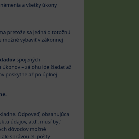
známenia a všetky úkony
mä pretože sa jedná o totožnú
je možné vybaviť v zákonnej
kladov
spojených
úkonov – zálohu ide žiadať až
ov poskytne až po úplnej
ne.
odkladne. Odpoveď, obsahujúca
ktu údajov, atď., musí byť
žnych dôvodov možné
 ale správou el. pošty