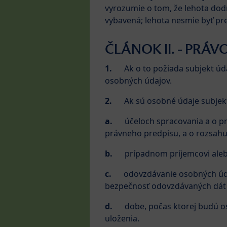
vyrozumie o tom, že lehota dodr
vybavená; lehota nesmie byť pre
ČLÁNOK II. - PRÁV
1.
Ak o to požiada subjekt ú
osobných údajov.
2.
Ak sú osobné údaje subjek
a.
účeloch spracovania a o p
právneho predpisu, a o rozsahu
b.
prípadnom príjemcovi aleb
c.
odovzdávanie osobných údaj
bezpečnosť odovzdávaných dát d
d.
dobe, počas ktorej budú os
uloženia.