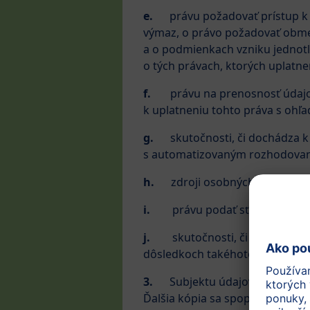
e.
právu požadovať prístup k
výmaz, o právo požadovať obme
a o podmienkach vzniku jednotl
o tých právach, ktorých uplatn
f.
právu na prenosnosť údajo
k uplatneniu tohto práva s ohľ
g.
skutočnosti, či dochádza 
s automatizovaným rozhodova
h.
zdroji osobných údajov, a
i.
právu podať sťažnosť u d
j.
skutočnosti, či dochádza
dôsledkoch takéhoto spracovania
3.
Subjektu údajov náleží prá
Ďalšia kópia sa spoplatní. Článok