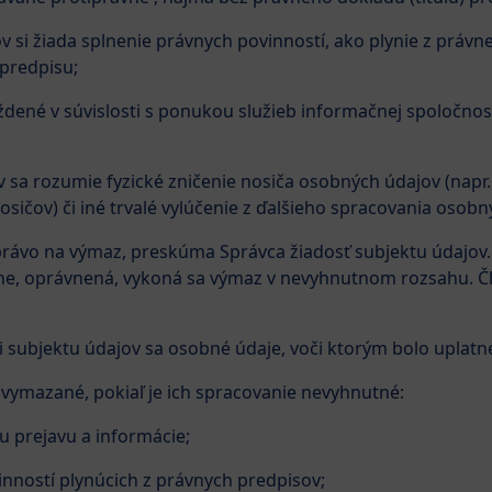
si žiada splnenie právnych povinností, ako plynie z právn
predpisu;
ené v súvislosti s ponukou služieb informačnej spoločnost
 rozumie fyzické zničenie nosiča osobných údajov (napr. zn
sičov) či iné trvalé vylúčenie z ďalšieho spracovania osobn
právo na výmaz, preskúma Správca žiadosť subjektu údajov. 
čne, oprávnená, vykoná sa výmaz v nevyhnutnom rozsahu. Člán
i subjektu údajov sa osobné údaje, voči ktorým bolo uplatn
ymazané, pokiaľ je ich spracovanie nevyhnutné:
u prejavu a informácie;
inností plynúcich z právnych predpisov;