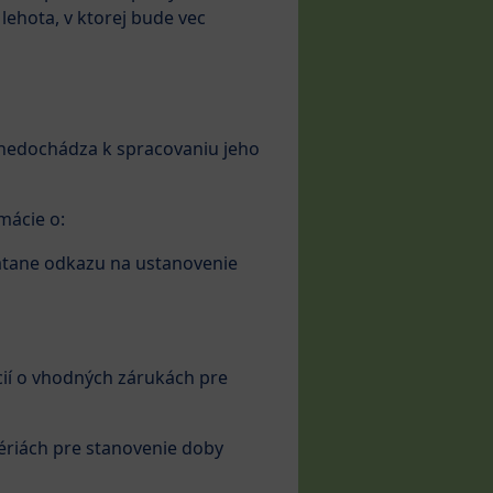
lehota, v ktorej bude vec
o nedochádza k spracovaniu jeho
mácie o:
rátane odkazu na ustanovenie
cií o vhodných zárukách pre
tériách pre stanovenie doby