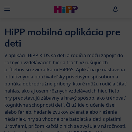
Skip to main content
HiPP B
Menü
HiPP mobilná aplikácia pre
deti
V aplikácii HiPP KiDS sa deti a rodičia môžu zapojiť do
rôznych vzdelávacích hier a troch vzrušujúcich
príbehov so zvieratkami HiPPiS. Aplikácia je nastavená
intuitívnym a používateľsky prívetivým spôsobom a
ponúka dobrodružné príbehy, ktoré môžu rodičia čítať
nahlas, ako aj osem rôznych vzdelávacích hier. Tieto
hry predstavujú zábavný a hravý spôsob, ako trénovať
kognitívne schopnosti detí. Či už ide o učenie čísel
alebo farieb, hádanie zvukov zvierat alebo riešenie
hádaniek, hry sú vhodné pre batoľatá a deti s piatimi
úrovňami, pričom každá z nich sa zvyšuje v náročnosti.