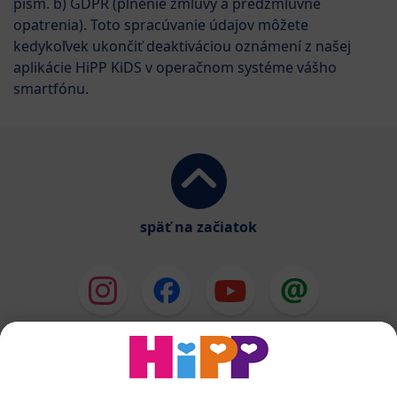
písm. b) GDPR (plnenie zmluvy a predzmluvné
opatrenia). Toto spracúvanie údajov môžete
kedykoľvek ukončiť deaktiváciou oznámení z našej
aplikácie HiPP KiDS v operačnom systéme vášho
smartfónu.
späť na začiatok
HiPP Mlieka
HiPP Príkrmy
HiPP Deti od 1 do 3 rokov
HiPP Starostlivosť