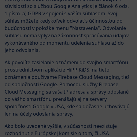
súvislosti so službou Google Analytics je článok 6 ods.
1 písm. a) GDPR v spojení s vaším súhlasom. Svoj
súhlas môžete kedykoľvek odvolať s účinnosťou do
budúcnosti v položke menu "Nastavenia". Odvolanie
súhlasu nemá vplyv na zákonnosť spracúvania údajov
vykonávaného od momentu udelenia súhlasu až do
jeho odvolania.
Ak povolíte zasielanie oznámení do svojho smartfónu
prostredníctvom aplikácie HiPP KiDS, na tieto
oznámenia používame Firebase Cloud Messaging, tiež
od spoločnosti Google. Pomocou služby Firebase
Cloud Messaging sa vaša IP adresa a správy odoslané
do vášho smartfónu prenášajú aj na servery
spoločnosti Google v USA, kde sa dočasne uchovávajú
len na účely odoslania správy.
Ako bolo uvedené vyššie, v súčasnosti neexistuje
rozhodnutie Európskej komisie o tom, či USA