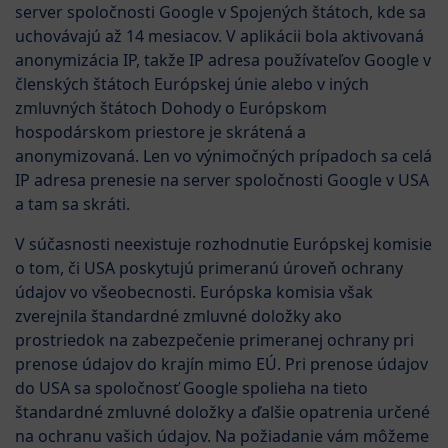
server spoločnosti Google v Spojených štátoch, kde sa
uchovávajú až 14 mesiacov. V aplikácii bola aktivovaná
anonymizácia IP, takže IP adresa používateľov Google v
členských štátoch Európskej únie alebo v iných
zmluvných štátoch Dohody o Európskom
hospodárskom priestore je skrátená a
anonymizovaná. Len vo výnimočných prípadoch sa celá
IP adresa prenesie na server spoločnosti Google v USA
a tam sa skráti.
V súčasnosti neexistuje rozhodnutie Európskej komisie
o tom, či USA poskytujú primeranú úroveň ochrany
údajov vo všeobecnosti. Európska komisia však
zverejnila štandardné zmluvné doložky ako
prostriedok na zabezpečenie primeranej ochrany pri
prenose údajov do krajín mimo EÚ. Pri prenose údajov
do USA sa spoločnosť Google spolieha na tieto
štandardné zmluvné doložky a ďalšie opatrenia určené
na ochranu vašich údajov. Na požiadanie vám môžeme