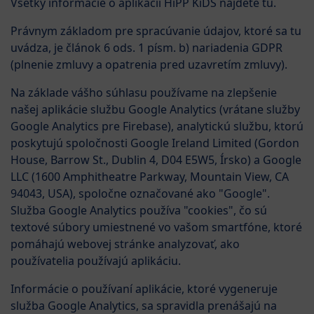
Všetky informácie o aplikácii HiPP KiDS nájdete tu.
Právnym základom pre spracúvanie údajov, ktoré sa tu
uvádza, je článok 6 ods. 1 písm. b) nariadenia GDPR
(plnenie zmluvy a opatrenia pred uzavretím zmluvy).
Na základe vášho súhlasu používame na zlepšenie
našej aplikácie službu Google Analytics (vrátane služby
Google Analytics pre Firebase), analytickú službu, ktorú
poskytujú spoločnosti Google Ireland Limited (Gordon
House, Barrow St., Dublin 4, D04 E5W5, Írsko) a Google
LLC (1600 Amphitheatre Parkway, Mountain View, CA
94043, USA), spoločne označované ako "Google".
Služba Google Analytics používa "cookies", čo sú
textové súbory umiestnené vo vašom smartfóne, ktoré
pomáhajú webovej stránke analyzovať, ako
používatelia používajú aplikáciu.
Informácie o používaní aplikácie, ktoré vygeneruje
služba Google Analytics, sa spravidla prenášajú na