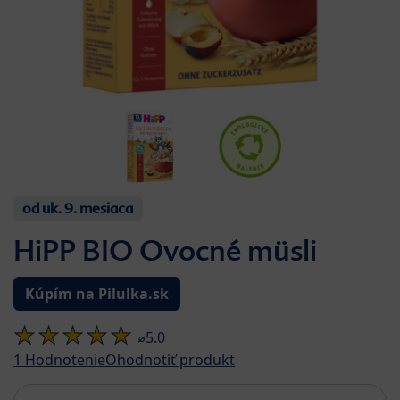
od uk. 9. mesiaca
HiPP BIO Ovocné müsli
Kúpím na Pilulka.sk
⌀5.0
1
Hodnotenie
Ohodnotiť produkt