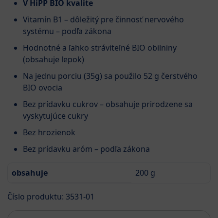
V HiPP BIO kvalite
Vitamín B1 – dôležitý pre činnosť nervového
systému – podľa zákona
Hodnotné a ľahko stráviteľné BIO obilniny
(obsahuje lepok)
Na jednu porciu (35g) sa použilo 52 g čerstvého
BIO ovocia
Bez prídavku cukrov – obsahuje prirodzene sa
vyskytujúce cukry
Bez hrozienok
Bez prídavku aróm – podľa zákona
obsahuje
200 g
Číslo produktu: 3531-01