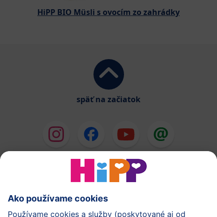
HiPP BIO Müsli s ovocím zo zahrádky
späť na začiatok
HiPP Mlieka
HiPP Príkrmy
HiPP Deti od 1 do 3 rokov
HiPP Starostlivosť
HiPP Tehotenstvo