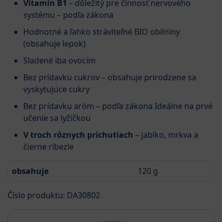
Vitamín B1
– dôležitý pre činnosť nervového
systému – podľa zákona
Hodnotné a ľahko stráviteľné BIO obilniny
(obsahuje lepok)
Sladené iba ovocím
Bez prídavku cukrov – obsahuje prirodzene sa
vyskytujúce cukry
Bez prídavku aróm – podľa zákona Ideálne na prvé
učenie sa lyžičkou
V troch rôznych príchutiach
– jablko, mrkva a
čierne ríbezle
obsahuje
120 g
Číslo produktu: DA30802