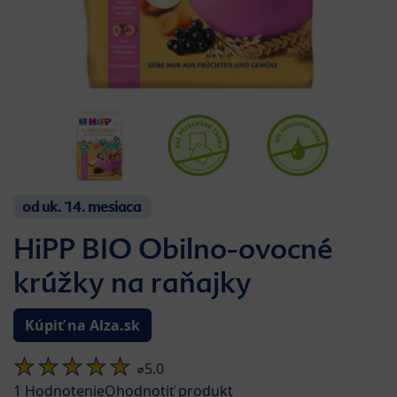
od uk. 14. mesiaca
HiPP BIO Obilno-ovocné
krúžky na raňajky
Kúpiť na Alza.sk
⌀5.0
1
Hodnotenie
Ohodnotiť produkt