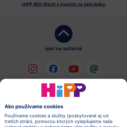
HiPP BIO Müsli s ovocím zo zahrádky
späť na začiatok
HiPP Mlieka
HiPP Príkrmy
HiPP Deti od 1 do 3 rokov
HiPP Starostlivosť
HiPP Tehotenstvo