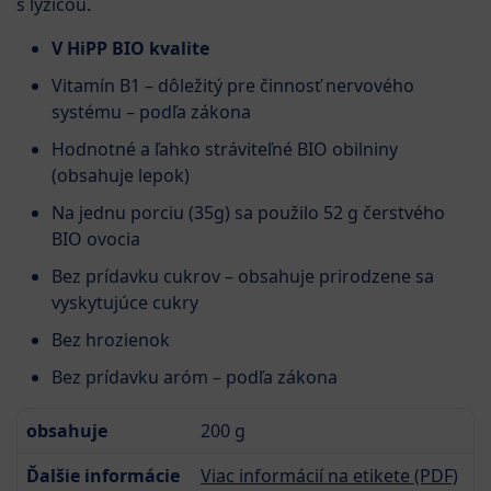
s lyžicou.
V HiPP BIO kvalite
Vitamín B1 – dôležitý pre činnosť nervového
systému – podľa zákona
Hodnotné a ľahko stráviteľné BIO obilniny
(obsahuje lepok)
Na jednu porciu (35g) sa použilo 52 g čerstvého
BIO ovocia
Bez prídavku cukrov – obsahuje prirodzene sa
vyskytujúce cukry
Bez hrozienok
Bez prídavku aróm – podľa zákona
obsahuje
200 g
Ďalšie informácie
Viac informácií na etikete (PDF)