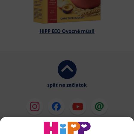
HiPP BIO Ovocné müsli
späť na začiatok
HiPP Mlieka
HiPP Príkrmy