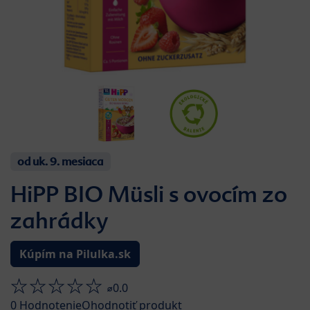
od uk. 9. mesiaca
HiPP BIO Müsli s ovocím zo
zahrádky
Kúpím na Pilulka.sk
⌀0.0
0
Hodnotenie
Ohodnotiť produkt