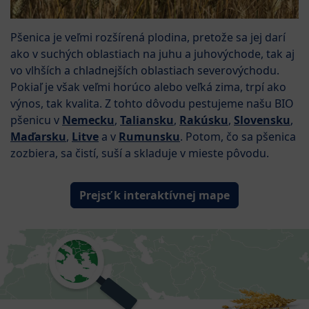
Pšenica je veľmi rozšírená plodina, pretože sa jej darí
ako v suchých oblastiach na juhu a juhovýchode, tak aj
vo vlhších a chladnejších oblastiach severovýchodu.
Pokiaľ je však veľmi horúco alebo veľká zima, trpí ako
výnos, tak kvalita. Z tohto dôvodu pestujeme našu BIO
pšenicu v
Nemecku
,
Taliansku
,
Rakúsku
,
Slovensku
,
Maďarsku
,
Litve
a v
Rumunsku
. Potom, čo sa pšenica
zozbiera, sa čistí, suší a skladuje v mieste pôvodu.
Prejsť k interaktívnej mape