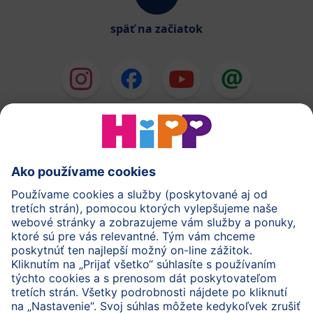
späť na začiatok
HiPP Mlieka
HiPP Príkrmy
HiPP Deti od 1 do 3 rokov
HiPP Starostlivosť
HiPP Tehotenstvo
Ochrana osobných údajov
Cookies a pravidlá používania webovej stránky
Imprint
O spoločnosti HiPP
Kontakt