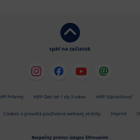
späť na začiatok
iPP Príkrmy
HiPP Deti od 1 do 3 rokov
HiPP Starostlivosť
Cookies a pravidlá používania webovej stránky
Imprint
O
Bezpečný prenos údajov šifrovaním