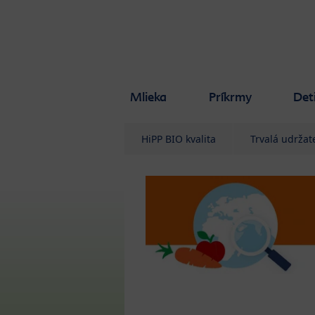
Skip to main content
Mlieka
Príkrmy
Det
HiPP BIO kvalita
Trvalá udržat