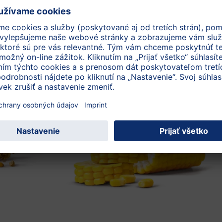
v jednej z nížin a ďalekom západe a na juhu
pozdĺž rieky Dunaj. Ideálne podmienky na
pestovanie tu majú obilniny, ako je naša
pšenica, kukurica, cukrová repa a zemiaky