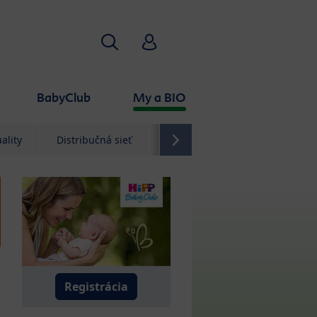
Hľadať
HiPP Babyclub
BabyClub
My a BIO
ality
Distribučná sieť
Kontakt
Registrácia