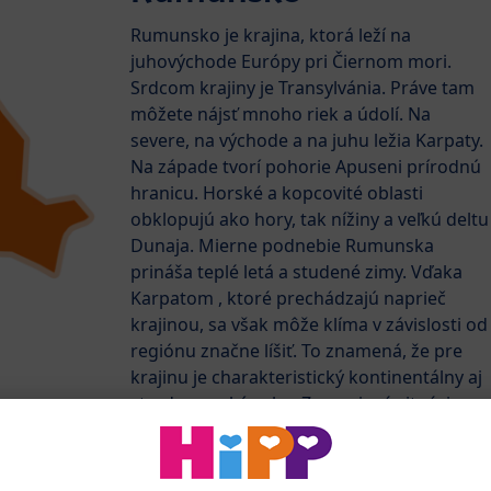
Rumunsko je krajina, ktorá leží na
juhovýchode Európy pri Čiernom mori.
Srdcom krajiny je Transylvánia. Práve tam
môžete nájsť mnoho riek a údolí. Na
severe, na východe a na juhu ležia Karpaty.
Na západe tvorí pohorie Apuseni prírodnú
hranicu. Horské a kopcovité oblasti
obklopujú ako hory, tak nížiny a veľkú deltu
Dunaja. Mierne podnebie Rumunska
prináša teplé letá a studené zimy. Vďaka
Karpatom , ktoré prechádzajú naprieč
krajinou, sa však môže klíma v závislosti od
regiónu značne líšiť. To znamená, že pre
krajinu je charakteristický kontinentálny aj
stredomorský vplyv. Zemepisná situácia
a podnebie Rumunska tak prinášajú
úrodné pôdy a mnoho nerastných zdrojov.
Najlepšie orné pôdy Rumunska ležia