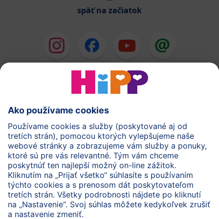
späť na začiatok
HiPP Mlieka
HiPP Príkrmy
HiPP Deti od 1 do 3 rokov
HiPP Starostlivosť
HiPP Tehotenstvo
Ochrana osobných údajov
Cookies a pravidlá používania webovej stránky
Imprint
O spoločnosti HiPP
Kontakt