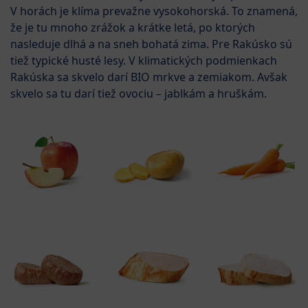
V horách je klíma prevažne vysokohorská. To znamená,
že je tu mnoho zrážok a krátke letá, po ktorých
nasleduje dlhá a na sneh bohatá zima. Pre Rakúsko sú
tiež typické husté lesy. V klimatických podmienkach
Rakúska sa skvelo darí BIO mrkve a zemiakom. Avšak
skvelo sa tu darí tiež ovociu – jablkám a hruškám.