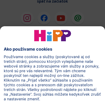
späť na začiatok
HiPP Mlieka
HiPP Príkrmy
HiPP Deti od 1 do 3 rokov
HiPP Starostlivosť
HiPP Tehotenstvo
Ochrana osobných údajov
Cookies a pravidlá používania webovej stránky
Imprint
O spoločnosti HiPP
Kontakt
Bezpečný prenos údajov šifrovaním