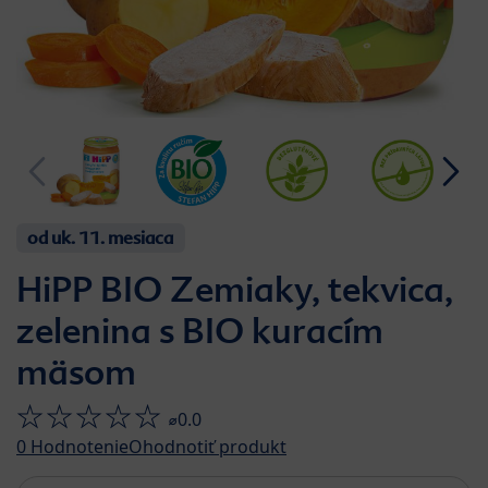
od uk. 11. mesiaca
HiPP BIO Zemiaky, tekvica,
zelenina s BIO kuracím
mäsom
⌀0.0
0
Hodnotenie
Ohodnotiť produkt