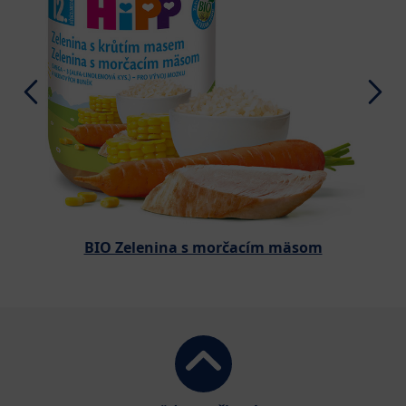
BIO Zelenina s morčacím mäsom