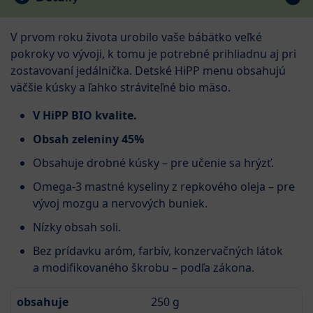
V prvom roku života urobilo vaše bábätko veľké
pokroky vo vývoji, k tomu je potrebné prihliadnu aj pri
zostavovaní jedálnička. Detské HiPP menu obsahujú
väčšie kúsky a ľahko stráviteľné bio mäso.
V HiPP BIO kvalite.
Obsah zeleniny 45%
Obsahuje drobné kúsky – pre učenie sa hrýzť.
Omega-3 mastné kyseliny z repkového oleja – pre
vývoj mozgu a nervových buniek.
Nízky obsah soli.
Bez prídavku aróm, farbív, konzervačných látok
a modifikovaného škrobu – podľa zákona.
obsahuje
250 g