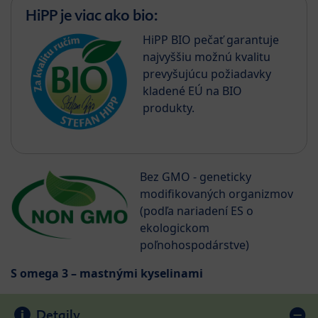
HiPP je viac ako bio:
HiPP BIO pečať garantuje
najvyššiu možnú kvalitu
prevyšujúcu požiadavky
kladené EÚ na BIO
produkty.
Bez GMO - geneticky
modifikovaných organizmov
(podľa nariadení ES o
ekologickom
poľnohospodárstve)
S omega 3 – mastnými kyselinami
Detaily