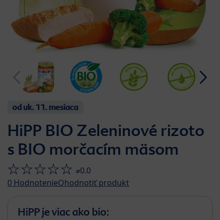
od uk. 11. mesiaca
HiPP BIO Zeleninové rizoto
s BIO morčacím mäsom
⌀0.0
0
Hodnotenie
Ohodnotiť produkt
HiPP je viac ako bio: