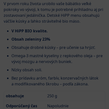
V prvom roku života urobilo vaše bábätko veľké
pokroky vo vývoji, k tomu je potrebné prihliadnu aj pri
zostavovaní jedálnička. Detské HiPP menu obsahujú
väčšie kúsky a ľahko stráviteľné bio mäso.
V HiPP BIO kvalite.
Obsah zeleniny 23%
Obsahuje drobné kúsky – pre učenie sa hrýzť.
Omega-3 mastné kyseliny z repkového oleja – pre
vývoj mozgu a nervových buniek.
Nízky obsah soli.
Bez prídavku aróm, farbív, konzervačných látok
a modifikovaného škrobu – podľa zákona.
obsahuje
250 g
Odporúčaný čas
Napoludnie