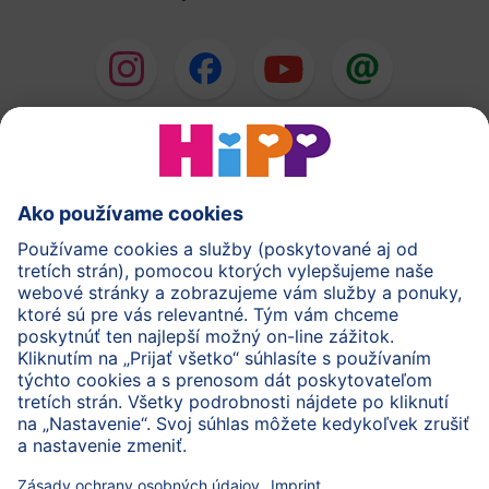
HiPP Mlieka
HiPP Príkrmy
HiPP Deti od 1 do 3 rokov
HiPP Starostlivosť
HiPP Tehotenstvo
Ochrana osobných údajov
Cookies a pravidlá používania webovej stránky
Imprint
O spoločnosti HiPP
Kontakt
Bezpečný prenos údajov šifrovaním