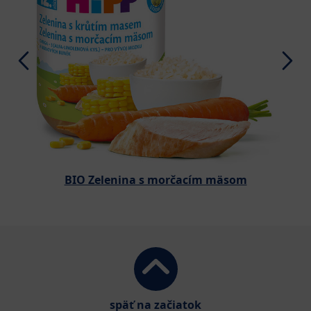
BIO Zelenina s morčacím mäsom
späť na začiatok