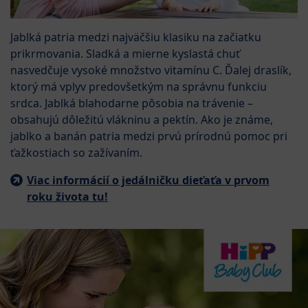
Jablká patria medzi najväčšiu klasiku na začiatku
prikrmovania. Sladká a mierne kyslastá chuť
nasvedčuje vysoké množstvo vitamínu C. Ďalej draslík,
ktorý má vplyv predovšetkým na správnu funkciu
srdca. Jablká blahodarne pôsobia na trávenie –
obsahujú dôležitú vlákninu a pektín. Ako je známe,
jablko a banán patria medzi prvú prírodnú pomoc pri
ťažkostiach so zažívaním.
Viac informácií o jedálničku dieťaťa v prvom
roku života tu!