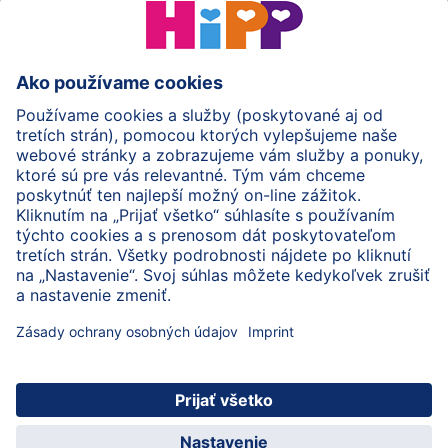
HiPP Mlieka
HiPP Príkrmy
HiPP Deti od 1 do 3 rokov
HiPP Starostlivosť
HiPP Tehotenstvo
Ochrana osobných údajov
Cookies a pravidlá používania webovej stránky
Imprint
O spoločnosti HiPP
Kontakt
Bezpečný prenos údajov šifrovaním
© 2026 HiPP