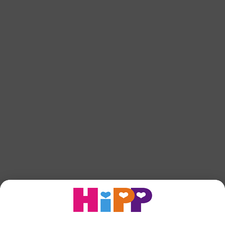
HiPP 1 BIO Kozie mlieko
späť na začiatok
HiPP Mlieka
HiPP Príkrmy
HiPP Deti od 1 do 3 rokov
HiPP Starostlivosť