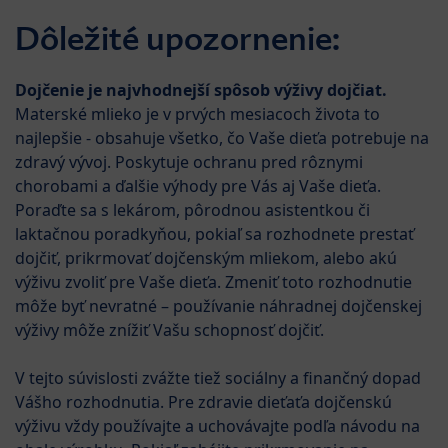
Skip to main content
HiPP B
Dôležité upozornenie:
Menü
Produkty
Dojčenie je najvhodnejší spôsob výživy dojčiat.
Materské mlieko je v prvých mesiacoch života to
najlepšie - obsahuje všetko, čo Vaše dieťa potrebuje na
zdravý vývoj. Poskytuje ochranu pred rôznymi
chorobami a ďalšie výhody pre Vás aj Vaše dieťa.
Poraďte sa s lekárom, pôrodnou asistentkou či
laktačnou poradkyňou, pokiaľ sa rozhodnete prestať
dojčiť, prikrmovať dojčenským mliekom, alebo akú
výživu zvoliť pre Vaše dieťa. Zmeniť toto rozhodnutie
môže byť nevratné – používanie náhradnej dojčenskej
výživy môže znížiť Vašu schopnosť dojčiť.
V tejto súvislosti zvážte tiež sociálny a finančný dopad
Vášho rozhodnutia. Pre zdravie dieťaťa dojčenskú
výživu vždy používajte a uchovávajte podľa návodu na