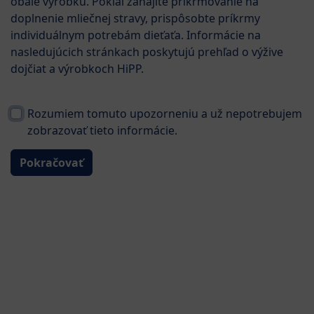
obale výrobku. Pokiaľ zahájite prikrmovanie na
doplnenie mliečnej stravy, prispôsobte príkrmy
individuálnym potrebám dieťaťa. Informácie na
nasledujúcich stránkach poskytujú prehľad o výžive
dojčiat a výrobkoch HiPP.
Rozumiem tomuto upozorneniu a už nepotrebujem
zobrazovať tieto informácie.
od uk. 6. mesiaca
Pokračovať
HiPP 2 BIO Kozie mlieko
Kúpiť na Mall.sk
⌀5.0
6
Hodnotenie
Ohodnotiť produkt
HiPP je viac ako bio: