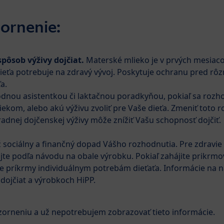
ornenie:
spôsob výživy dojčiat.
Materské mlieko je v prvých mesiacoc
i
Kozmetika
Tehotenstvo
Baby Blog
ieťa potrebuje na zdravý vývoj. Poskytuje ochranu pred rô
a.
dnou asistentkou či laktačnou poradkyňou, pokiaľ sa rozho
HiPP JUNIOR COMBIOTIK®
HiPP Kozie mlieko
V
kom, alebo akú výživu zvoliť pre Vaše dieťa. Zmeniť toto 
adnej dojčenskej výživy môže znížiť Vašu schopnosť dojčiť.
od narodenia
iež sociálny a finančný dopad Vášho rozhodnutia. Pre zdravie
HiPP 1 BIO Ko
jte podľa návodu na obale výrobku. Pokiaľ zahájite prikrm
te príkrmy individuálnym potrebám dieťaťa. Informácie na 
Kúpiť na Mall.sk
 dojčiat a výrobkoch HiPP.
⌀0.0
rneniu a už nepotrebujem zobrazovať tieto informácie.
0
Hodnotenie
Ohodnotiť pr