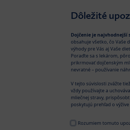
Skip to main content
Dôležité upoz
Dojčenie je najvhodnejší 
Mlieka
Príkrmy
Det
obsahuje všetko, čo Vaše d
výhody pre Vás aj Vaše dieť
Poraďte sa s lekárom, pôro
Produkty
HiPP COMBIOTIK®
prikrmovať dojčenským mlie
nevratné – používanie náhr
V tejto súvislosti zvážte t
vždy používajte a uchováva
mliečnej stravy, prispôsob
poskytujú prehľad o výžive
Rozumiem tomuto upozo