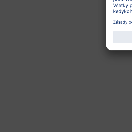
Vyrobené v CO
neutrálno
2
Tipy na nákupy v EÚ
obsahuje
Ďalšie informácie
Číslo produktu: DA20000
Ďalšie produkty z te