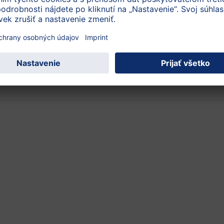
m závode
400g
Viac informácií na etikete (PDF)
jto kategórie