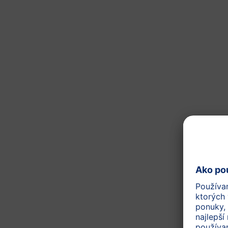
Dojčenské kozie mlieko je
vhod
zložky, ktoré dojčatá potrebujú
mliečnu chuť a vôňu
vďaka čis
Rodina HiPP venuje už viac ako 
dostali všetko potrebné pre zdra
vybraných BIO surovín a systému
Dojčenské kozie mlieko je
v
Pre spokojné bruško
Kys. dokozahexaénová D
počiatočné dojčenské výživ
BIO laktóza
je jediným zdr
Lahodná mliečna chuť a 
BIO osvedčená kvalita
HiP
Vyrobené s maximálnou st
s hospodárskymi zvieratam