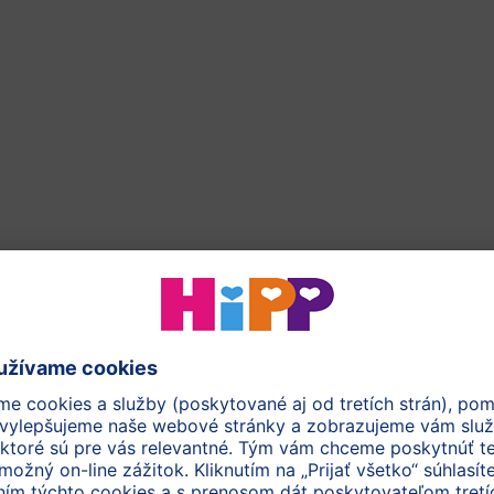
ným zdrojom bielkovín
pre dojčatá a pre ich
spokojné br
 pre zdravý rast v jednotlivých vývojových fázach. HiPP BIO
tote chovu a špeciálnej technológii spracovania.
50 rokov všetko úsilie vývoju a výskumu mliečnej dojčenskej
vý vývoj, a to naviac v osvedčenej HiPP BIO kvalite. Kombin
 prísnych kontrol zaručuje najvyššiu kvalitu a bezpečnosť
hodným zdrojom bielkovín pre dojčatá od narodenia
(EF
HA
(omega-3 mastná kyselina) v zmysle požiadaviek predpiso
y
ojom cukru
vôňa
– vďaka čistote chovu a špeciálnej technológii spracov
P
arostlivosťou v harmónii s prírodou:
BIO poľnohospodárs
i