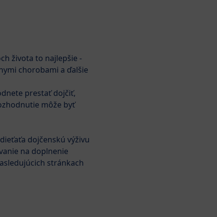
Hľadať
HiPP Babyclub
h života to najlepšie -
BabyClub
My a BIO
znymi chorobami a ďalšie
dnete prestať dojčiť,
ývojový kalendár
Kvalita
Probiotiká a prebiotiká
rozhodnutie môže byť
 dieťaťa dojčenskú výživu
zie mlieko
ovanie na doplnenie
nasledujúcich stránkach
odukt