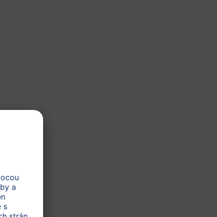
uško
. Obsahuje hodnotné
 Kozie mlieko má
lahodnú
 výživy, aby nedojčené deti
ácia starostlivosti, dôkladne
 výživného a zdravého mlieka.
SA 2012, podľa zákona)
v platných pre všetky
ania
tvo a ohľaduplné zachádzanie