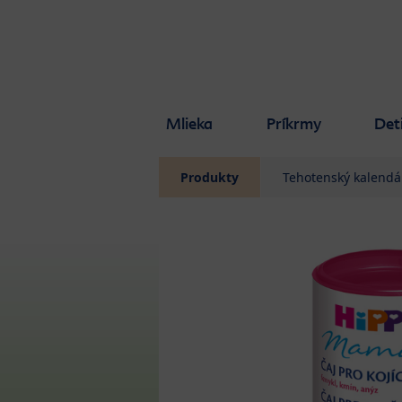
Skip to main content
Mlieka
Príkrmy
Det
Produkty
Tehotenský kalendá