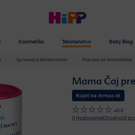
i
Kozmetika
Tehotenstvo
Baby Blog
r
Sprievodca tehotenstvom
Príprava na šestonedelie
Mama Čaj pre
Kúpiť na drmax.sk
⌀0.0
0
Hodnotenie
Ohodnotiť pr