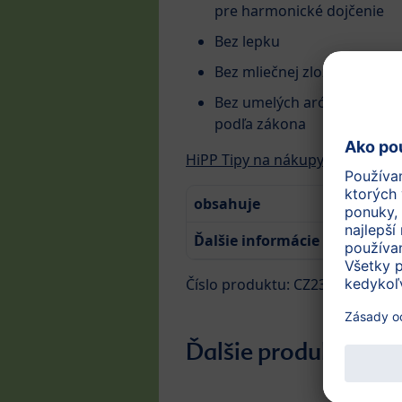
pre harmonické dojčenie
Bez lepku
Bez mliečnej zložky
Bez umelých aróm, konzerva
podľa zákona
HiPP Tipy na nákupy v EÚ
obsahuje
200 g
Ďalšie informácie
Viac inf
Číslo produktu: CZ2342-02
Ďalšie produkty z te