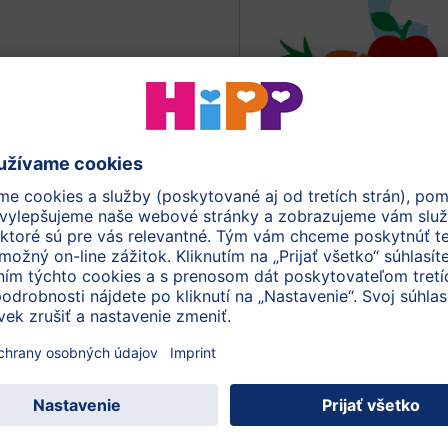
čných látok a farbív -
Odkiaľ pochádzaj
pro
Objavte vyhľadáva
ormácií na etikete (PDF)
jto kategórie