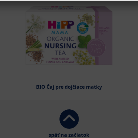
BIO Čaj pre dojčiace matky
späť na začiatok