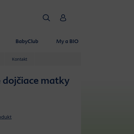
Hľadať
HiPP Babyclub
BabyClub
My a BIO
Kontakt
 dojčiace matky
odukt