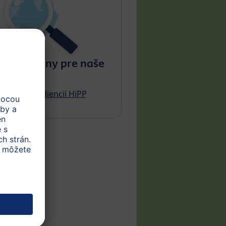
ú suroviny pre naše
dukty?
č BIO ingrediencií HiPP