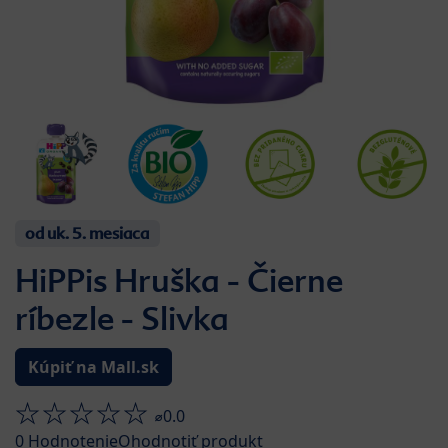
od uk. 5. mesiaca
HiPPis Hruška - Čierne
ríbezle - Slivka
Kúpiť na Mall.sk
⌀0.0
0
Hodnotenie
Ohodnotiť produkt