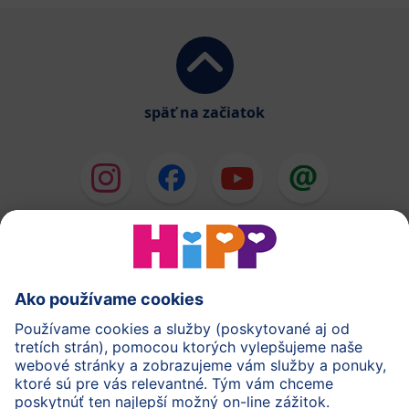
späť na začiatok
HiPP Mlieka
HiPP Príkrmy
HiPP Deti od 1 do 3 rokov
HiPP Starostlivosť
HiPP Tehotenstvo
Ochrana osobných údajov
Cookies a pravidlá používania webovej stránky