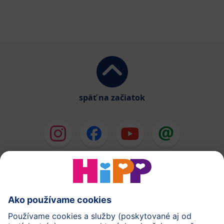
späť na začiatok
HiPP Mlieka
HiPP Príkrmy
HiPP Deti od 1 do 3 rokov
HiPP Starostlivosť
HiPP Tehotenstvo