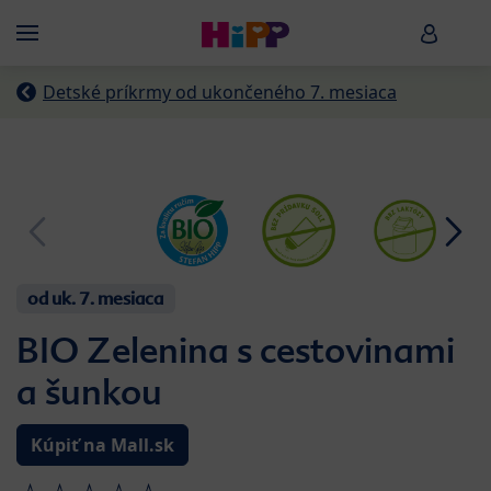
Skip to main content
HiPP B
Menü
Detské príkrmy od ukončeného 7. mesiaca
od uk. 7. mesiaca
BIO Zelenina s cestovinami
a šunkou
Kúpiť na Mall.sk