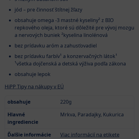
jód – pre činnosť štítnej žľazy
obsahuje omega -3 mastné kyseliny² z BIO
repkového oleja, ktoré sú dôležité pre vývoj mozgu
a nervových buniek ²kyselina linolénová
bez prídavku aróm a zahusťovadiel
bez prídavku farbív¹ a konzervačných látok¹
¹všetka dojčenská a detská výživa podľa zákona
obsahuje lepok
HiPP Tipy na nákupy v EÚ
obsahuje
220g
Hlavné
Mrkva, Paradajky, Kukurica
ingrediencie
Ďalšie informácie
Viac informácií na etikete