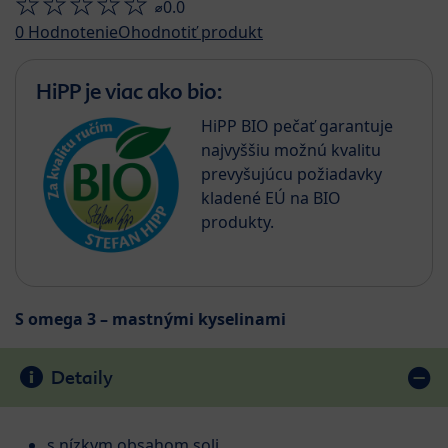
⌀0.0
0
Hodnotenie
Ohodnotiť produkt
HiPP je viac ako bio:
HiPP BIO pečať garantuje
najvyššiu možnú kvalitu
prevyšujúcu požiadavky
kladené EÚ na BIO
produkty.
S omega 3 – mastnými kyselinami
Detaily
s nízkym obsahom soli