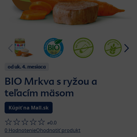
od uk. 4. mesiaca
BIO Mrkva s ryžou a
teľacím mäsom
Kúpiť na Mall.sk
⌀0.0
0
Hodnotenie
Ohodnotiť produkt