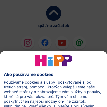
späť na začiatok
HiPP Mlieka
HiPP Príkrmy
HiPP Deti od 1 do 3 rokov
HiPP Starostlivosť
HiPP Tehotenstvo
Ochrana osobných údajov
Cookies a pravidlá používania webovej stránky