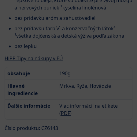
repkového oleja, ktoré sú dôležité pre vývoj mozgu
a nervových buniek ²kyselina linolénová
bez prídavku aróm a zahusťovadiel
bez prídavku farbív¹ a konzervačných látok¹
¹všetka dojčenská a detská výživa podľa zákona
bez lepku
HiPP Tipy na nákupy v EÚ
obsahuje
190g
Hlavné
Mrkva, Ryža, Hovädzie
ingrediencie
Ďalšie informácie
Viac informácií na etikete
(PDF)
Číslo produktu: CZ6143