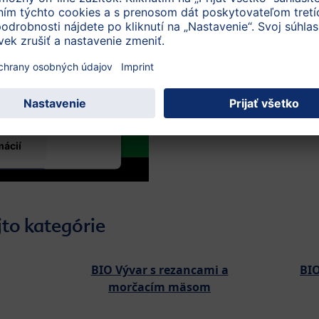
trebujeme váš
s!
sahu, ktorý môže
j činnosti, používame
 chcete sledovať toto
robnosti a prijmite
služby.
mácií
jto kategórie
BIO Vývar s rezancami a
BIO
morčacím mäsom