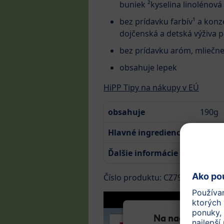
buniek ²kyselina linolénová
bez prídavku farbív¹ a konz
dojčenská a detská výživa 
bez prídavku aróm, mliečnej
obsahuje lepek
HiPP Tipy na nákupy v EÚ
obsahuje
190g
Hlavné ingrediencie
Mrkva,
Ďalšie informácie
Viac i
Číslo produktu: CZ7972-01
Na načítanie sl