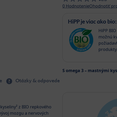
0
Hodnotenie
Ohodnotiť pr
HiPP je viac ako bio:
HiPP BIO 
možnú kv
požiadav
produkty
S omega 3 – mastnými ky
e
Otázky & odpovede
kyseliny² z BIO repkového
e vývoj mozgu a nervových