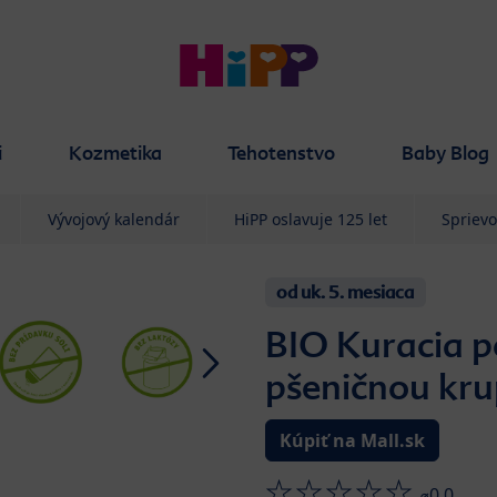
i
Kozmetika
Tehotenstvo
Baby Blog
Vývojový kalendár
HiPP oslavuje 125 let
Spriev
od uk. 5. mesiaca
BIO Kuracia p
pšeničnou kru
Kúpiť na Mall.sk
⌀0.0