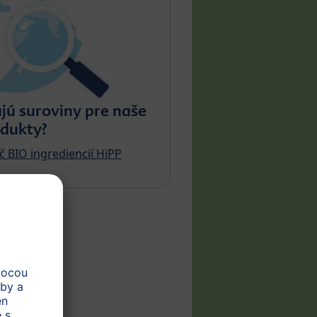
ú suroviny pre naše
dukty?
č BIO ingrediencií HiPP