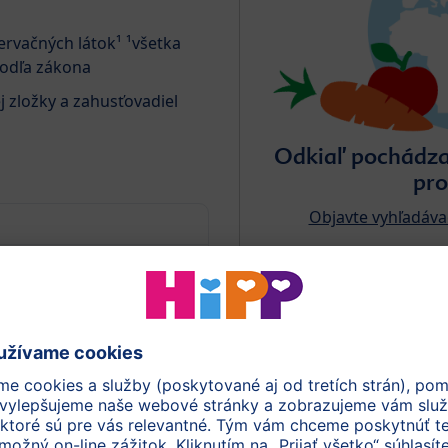
ervačných látok¹ ¹všetka
podľa zákona
 zložky a zahusťovadiel
Odkiaľ pochádzaj
pro
Objavte vyhľadáva
 Cereálie, Kuracie
nformácií na etikete (PDF)
užby s názvom