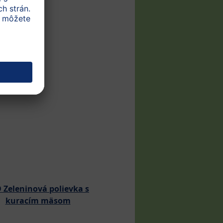
 Zeleninová polievka s
BIO Zeleninová poliev
kuracím mäsom
teľacím mäsom