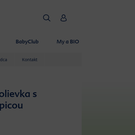
Hľadať
HiPP Babyclub
BabyClub
My a BIO
odca
Kontakt
olievka s
picou