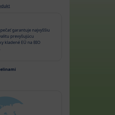
odukt
pečať garantuje najvyššiu
alitu prevyšujúcu
ky kladené EÚ na BIO
.
selinami