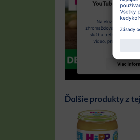
YouTube Video po
súhla
Na vloženie videoob
zhromažďovať údaje o vaše
službu tretej strany. Ak
video, prečítajte si pod
podmienky 
Viac infor
Prijať
Ďalšie produkty z te