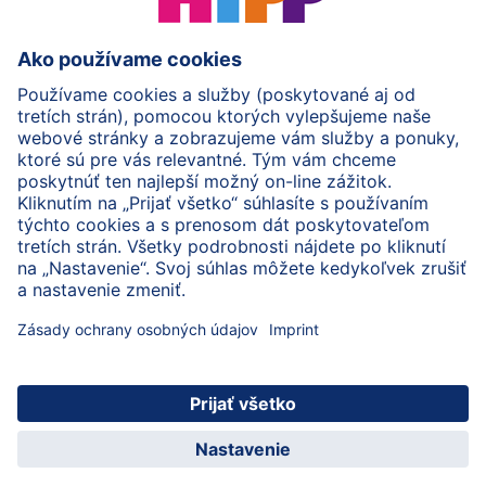
HiPP Mlieka
HiPP Príkrmy
HiPP Deti od 1 do 3 rokov
HiPP Starostlivosť
HiPP Tehotenstvo
Ochrana osobných údajov
Cookies a pravidlá používania webovej stránky
Imprint
O spoločnosti HiPP
Kontakt
Bezpečný prenos údajov šifrovaním
© 2026 HiPP
Zaregistrujte sa do BabyClubu