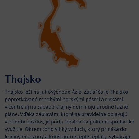
Thajsko
Thajsko leží na juhovýchode Ázie. Zatiaľ čo je Thajsko
popretkávané mnohými horskými pásmi a riekami,
v centre aj na západe krajiny dominujú úrodné lužné
pláne. Vďaka záplavám, ktoré sa pravidelne objavujú
v období dažďov, je pôda ideálna na poľnohospodárske
využitie. Okrem toho vlhký vzduch, ktorý prináša do
krajiny monzúny a konštantne teplé teploty, vytvárajú