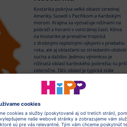
Kostarika pokrýva veľké oblasti strednej
Ameriky. Susedí s Pacifikom a Karibským
morom. Krajina sa vyznačuje nížinami na
pobreží a horami v centrálnej časti. Klíma
na Kostarike je prevažne tropická
s drobnými teplotnými výkyvmi v priebehu
roka, ale aj oblasťami so striedaním období
sucha a dažďov. Jedinou výnimkou je
nížinatá oblasť karibského pobrežia: tu prší
celoročne. Táto oblasť je typická stále
zelenými tropickými dažďovými pralesmi.
Nájdeme tu bohatú faunu aj flóru a tiež
územie, kde HiPP pestuje BIO banány.