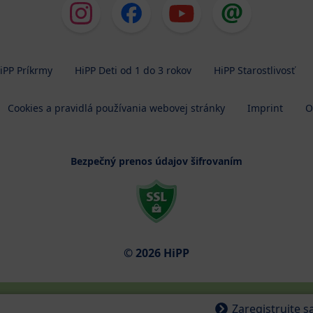
iPP Príkrmy
HiPP Deti od 1 do 3 rokov
HiPP Starostlivosť
Cookies a pravidlá používania webovej stránky
Imprint
O
Bezpečný prenos údajov šifrovaním
© 2026 HiPP
Zaregistrujte 