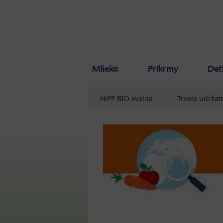
Skip to main content
Mlieka
Príkrmy
Det
HiPP BIO kvalita
Trvalá udržat