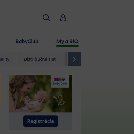
Hľadať
HiPP Babyclub
BabyClub
My a BIO
ality
Distribučná sieť
Kontakt
Registrácia