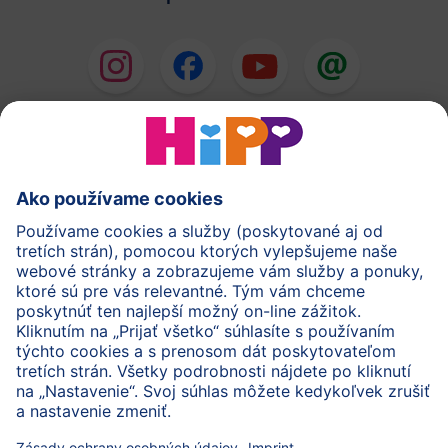
HiPP Mlieka
HiPP Príkrmy
HiPP Deti od 1 do 3 rokov
HiPP Starostlivosť
HiPP Tehotenstvo
Ochrana osobných údajov
Cookies a pravidlá používania webovej stránky
Imprint
O spoločnosti HiPP
Kontakt
Bezpečný prenos údajov šifrovaním