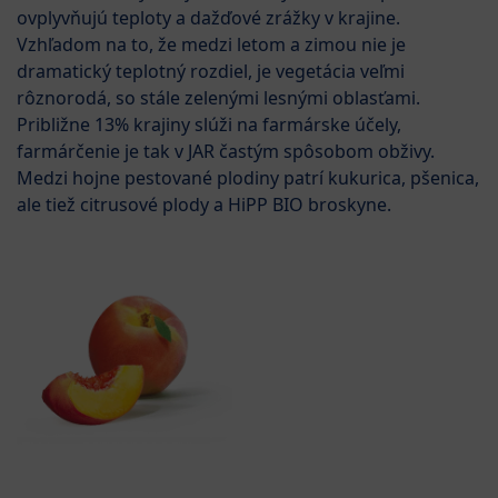
ovplyvňujú teploty a dažďové zrážky v krajine.
Vzhľadom na to, že medzi letom a zimou nie je
dramatický teplotný rozdiel, je vegetácia veľmi
rôznorodá, so stále zelenými lesnými oblasťami.
Približne 13% krajiny slúži na farmárske účely,
farmárčenie je tak v JAR častým spôsobom obživy.
Medzi hojne pestované plodiny patrí kukurica, pšenica,
ale tiež citrusové plody a HiPP BIO broskyne.