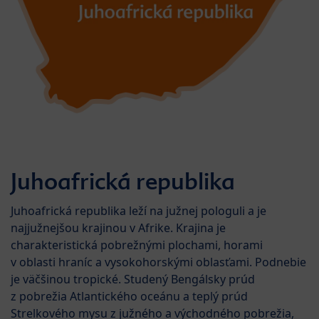
Juhoafrická republika
Juhoafrická republika leží na južnej pologuli a je
najjužnejšou krajinou v Afrike. Krajina je
charakteristická pobrežnými plochami, horami
v oblasti hraníc a vysokohorskými oblasťami. Podnebie
je väčšinou tropické. Studený Bengálsky prúd
z pobrežia Atlantického oceánu a teplý prúd
Strelkového mysu z južného a východného pobrežia,