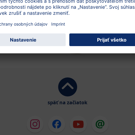
tekvice HiPP, HiPP BIO zemiakov a HiPP BIO
jabĺk.
späť na začiatok