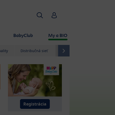
Hľadať
HiPP Babyclub
BabyClub
My a BIO
ality
Distribučná sieť
Kontakt
Registrácia