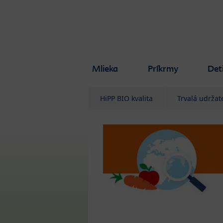
Skip to main content
Mlieka
Príkrmy
Det
HiPP BIO kvalita
Trvalá udržat