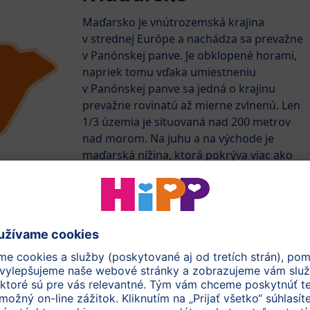
Maďarsko je vnútrozemská krajina
v strednej Európe a nachádza sa prevažne
v Panónskej panve. Je obklopené horami,
napriek tomu vďaka umiestneniu
v Panónskej panve sa jedná o krajinu
prevažne rovinatú až mierne zvlnenú. Len
1/3 územia je situovaná nad 200 metrov
nad morom. Na juhu a na východe je
maďarská nížina, ktorá pokrýva viac ako
polovicu celej krajiny. Rieka Dunaj preteká
krajinou zo severu na juh. Na západ od
Dunaja je krajina charakteristická kopcami
a horami. V Maďarsku je kontinentálne
podnebie, kedy sa teplotné rozdiely v lete a
zime zvyšujú od západu na východ. Na
západe sú početnejšie zrážky ako na
východe, pre ktoré je typické suché , parné
leto. Klíma je tu teda vhodná na rast BIO