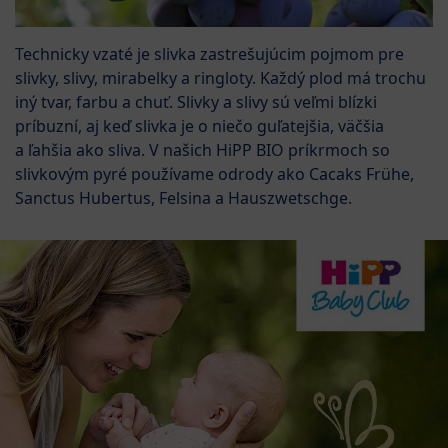
Technicky vzaté je slivka zastrešujúcim pojmom pre
slivky, slivy, mirabelky a ringloty. Každý plod má trochu
iný tvar, farbu a chuť. Slivky a slivy sú veľmi blízki
príbuzní, aj keď slivka je o niečo guľatejšia, väčšia
a ľahšia ako sliva. V našich HiPP BIO príkrmoch so
slivkovým pyré používame odrody ako Cacaks Frühe,
Sanctus Hubertus, Felsina a Hauszwetschge.