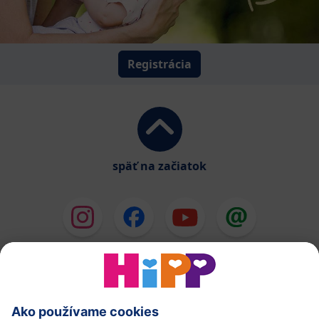
Registrácia
späť na začiatok
HiPP Mlieka
HiPP Príkrmy
HiPP Deti od 1 do 3 rokov
HiPP Starostlivosť