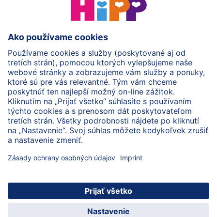
HiPP Mlieka
HiPP Príkrmy
HiPP Deti od 1 do 3 rokov
HiPP Starostlivosť
HiPP Tehotenstvo
Ochrana osobných údajov
Cookies a pravidlá používania webovej stránky
Imprint
O spoločnosti HiPP
Kontakt
Bezpečný prenos údajov šifrovaním
© 2026 HiPP