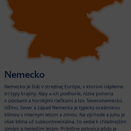
Nemecko
Nemecko je štát v strednej Európe, v ktorom nájdeme
tri typy krajiny: Alpy a ich podhorie, nízke pohoria
s údoliami a horskými riečkami a tzv. Severonemeckú
nížinu. Sever a západ Nemecka je typický oceánskou
klímou s miernym letom a zimou. Na východe a juhu je
však klíma už subkontinentálna, čo vedie k chladnejším
zimám a teplejším letám. Približne polovica pôdy je