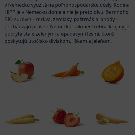
v Nemecku využitá na poľnohospodárske účely. Rodina
HiPP je v Nemecku doma a nie je preto divu, že mnoho
BIO surovín – mrkva, zemiaky, paštrnák a jahody –
pochádzajú práve z Nemecka. Takmer tretina krajiny je
pokrytá stále zelenými a opadavými lesmi, ktoré
poskytujú útočisko diviakom, líškam a jeleňom.