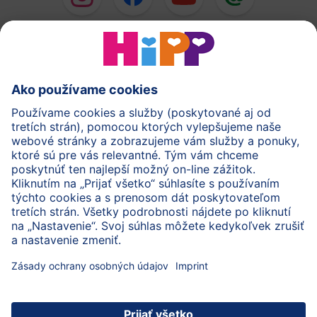
HiPP Mlieka
HiPP Príkrmy
HiPP Deti od 1 do 3 rokov
HiPP Starostlivosť
HiPP Tehotenstvo
Ochrana osobných údajov
Cookies a pravidlá používania webovej stránky
Imprint
O spoločnosti HiPP
Kontakt
Bezpečný prenos údajov šifrovaním