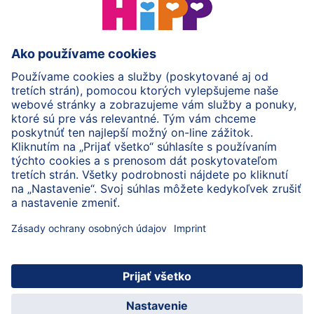
HiPP Mlieka
HiPP Príkrmy
HiPP Deti od 1 do 3 rokov
HiPP Starostlivosť
HiPP Tehotenstvo
Ochrana osobných údajov
Cookies a pravidlá používania webovej stránky
Imprint
O spoločnosti HiPP
Kontakt
Bezpečný prenos údajov šifrovaním
© 2026 HiPP