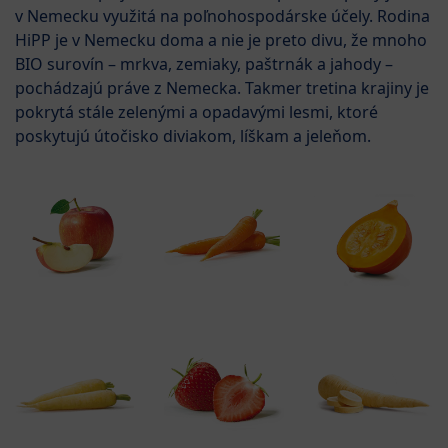
v Nemecku využitá na poľnohospodárske účely. Rodina
HiPP je v Nemecku doma a nie je preto divu, že mnoho
BIO surovín – mrkva, zemiaky, paštrnák a jahody –
pochádzajú práve z Nemecka. Takmer tretina krajiny je
pokrytá stále zelenými a opadavými lesmi, ktoré
poskytujú útočisko diviakom, líškam a jeleňom.