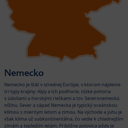
Nemecko
Nemecko je štát v strednej Európe, v ktorom nájdeme
tri typy krajiny: Alpy a ich podhorie, nízke pohoria
s údoliami a horskými riečkami a tzv. Severonemeckú
nížinu. Sever a západ Nemecka je typický oceánskou
klímou s miernym letom a zimou. Na východe a juhu je
však klíma už subkontinentálna, čo vedie k chladnejším
zimám a teplejším letám. Približne polovica pôdy je