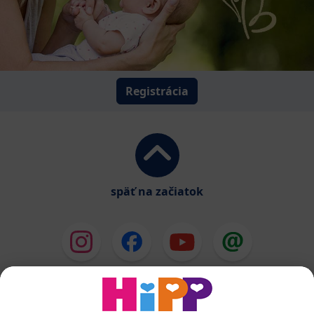
Registrácia
späť na začiatok
HiPP Mlieka
HiPP Príkrmy