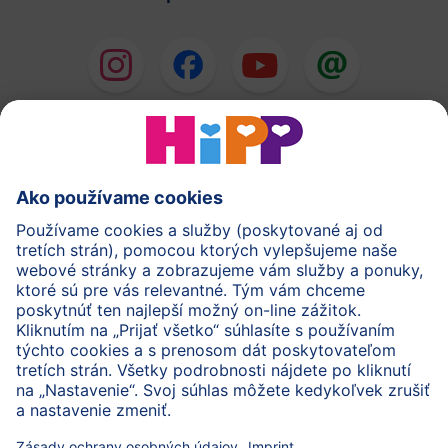
HiPP Mlieka
HiPP Príkrmy
HiPP Deti od 1 do 3 rokov
HiPP Starostlivosť
HiPP Tehotenstvo
Ochrana osobných údajov
Cookies a pravidlá používania webovej stránky
Imprint
O spoločnosti HiPP
Kontakt
Bezpečný prenos údajov šifrovaním