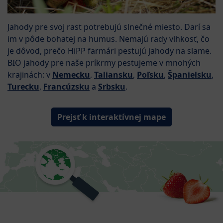
Jahody pre svoj rast potrebujú slnečné miesto. Darí sa
im v pôde bohatej na humus. Nemajú rady vlhkosť, čo
je dôvod, prečo HiPP farmári pestujú jahody na slame.
BIO jahody pre naše príkrmy pestujeme v mnohých
krajinách: v
Nemecku
,
Taliansku
,
Poľsku
,
Španielsku
,
Turecku
,
Francúzsku
a
Srbsku
.
Prejsť k interaktívnej mape