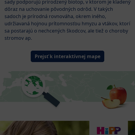
sady podporujú prirodzený biotop, v ktorom je kladený
dôraz na uchovanie pôvodných odrôd. V takých
sadoch je prírodná rovnováha, okrem iného,
udržiavaná hojnou prítomnosťou hmyzu a vtákov, ktorí
sa postarajú o nechcených škodcov, ale tiež o choroby
stromov ap.
Prejsť k interaktívnej mape