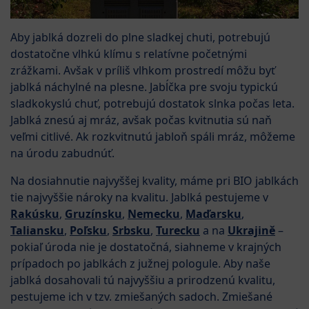
Aby jablká dozreli do plne sladkej chuti, potrebujú
dostatočne vlhkú klímu s relatívne početnými
zrážkami. Avšak v príliš vlhkom prostredí môžu byť
jablká náchylné na plesne. Jabĺčka pre svoju typickú
sladkokyslú chuť, potrebujú dostatok slnka počas leta.
Jablká znesú aj mráz, avšak počas kvitnutia sú naň
veľmi citlivé. Ak rozkvitnutú jabloň spáli mráz, môžeme
na úrodu zabudnúť.
Na dosiahnutie najvyššej kvality, máme pri BIO jablkách
tie najvyššie nároky na kvalitu. Jablká pestujeme v
Rakúsku
,
Gruzínsku
,
Nemecku
,
Maďarsku
,
Taliansku
,
Poľsku
,
Srbsku
,
Turecku
a na
Ukrajině
–
pokiaľ úroda nie je dostatočná, siahneme v krajných
prípadoch po jablkách z južnej pologule. Aby naše
jablká dosahovali tú najvyššiu a prirodzenú kvalitu,
pestujeme ich v tzv. zmiešaných sadoch. Zmiešané