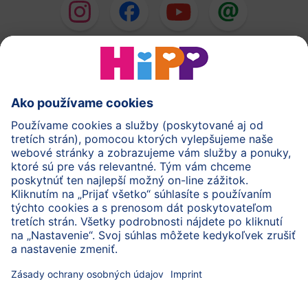
HiPP Mlieka
HiPP Príkrmy
HiPP Deti od 1 do 3 rokov
HiPP Starostlivosť
HiPP Tehotenstvo
Ochrana osobných údajov
Cookies a pravidlá používania webovej stránky
Imprint
O spoločnosti HiPP
Kontakt
Bezpečný prenos údajov šifrovaním